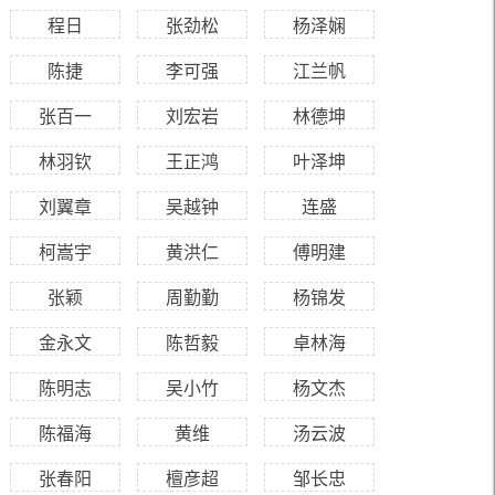
程日
张劲松
杨泽娴
陈捷
李可强
江兰帆
张百一
刘宏岩
林德坤
林羽钦
王正鸿
叶泽坤
刘翼章
吴越钟
连盛
柯嵩宇
黄洪仁
傅明建
张颖
周勤勤
杨锦发
金永文
陈哲毅
卓林海
陈明志
吴小竹
杨文杰
陈福海
黄维
汤云波
张春阳
檀彦超
邹长忠