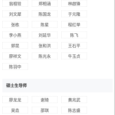
翁祖铨
郑相涵
林啟锋
刘文犀
陈国龙
于元隆
张栋
陈星
程红举
李小燕
刘延华
陈飞
郭昆
张和洪
王石平
廖祥文
陈光永
牛玉贞
陈羽中
硕士生导师
廖龙龙
谢琦
黄兆武
吴垚
邵琪
陈志盛