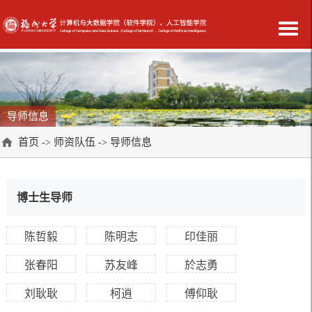
导师信息
首页
师资队伍
导师信息
->
->
博士生导师
陈哲毅
陈明志
印佳丽
张春阳
苏友峰
於志勇
刘耿耿
柯逍
傅仰耿