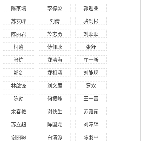
陈家瑞
李德彪
郭迎亚
苏友峰
刘倩
骆剑彬
陈丽君
於志勇
刘耿耿
柯逍
傅仰耿
张舒
张栋
郑清海
庄一新
邹剑
郑相涵
刘能现
林啟锋
刘文犀
罗欢
陈勃
何振峰
王一蕾
余春艳
谢伙生
苏雅茹
苏立超
陈国龙
刘漳辉
谢丽聪
白清源
陈羽中