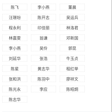
陈飞
李小燕
董晨
汪璟玢
陈开志
吴运兵
程永利
印佳丽
林洛君
林嘉雯
翁谦
邓新国
李小燕
吴伶
郭昆
刘延华
张浩
牛玉贞
陈星
黄志华
程红举
张和洪
陈羽中
廖祥文
陈光永
李应
陈昭炯
陈志华