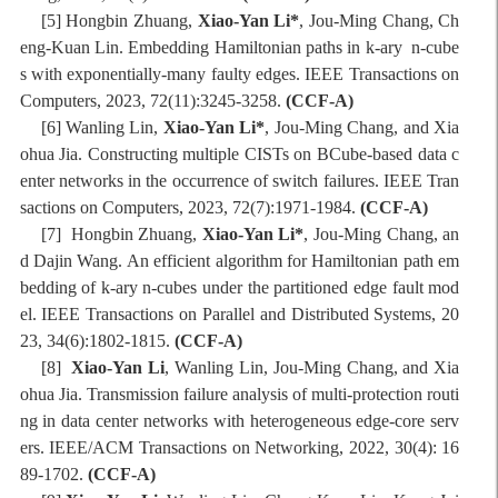
[
5
] Hongbin Zhuang,
Xiao-Yan Li*
, Jou-Ming Chang, Ch
eng-Kuan Lin. Embedding Hamiltonian paths in k-ary n-cube
s with exponentially-many faulty edges. IEEE Transactions on
Computers, 2023, 72(11):3245-3258.
(CCF-A)
[
6
] Wanling Lin,
Xiao-Yan Li*
, Jou-Ming Chang, and Xia
ohua Jia. Constructing multiple CISTs on BCube-based data c
enter networks in the occurrence of switch failures. IEEE Tran
sactions on Computers, 2023, 72(7):1971-1984.
(CCF-A)
[7] Hongbin Zhuang,
Xiao-Yan Li*
, Jou-Ming Chang, an
d Dajin Wang. An efficient algorithm for Hamiltonian path em
bedding of k-ary n-cubes under the partitioned edge fault mod
el. IEEE Transactions on Parallel and Distributed Systems, 20
23, 34(6):1802-1815.
(CCF-A)
[8]
Xiao-Yan Li
, Wanling Lin, Jou-Ming Chang, and Xia
ohua Jia. Transmission failure analysis of multi-protection routi
ng in data center networks with heterogeneous edge-core serv
ers. IEEE/ACM Transactions on Networking, 2022, 30(4): 16
89-1702.
(CCF-A)