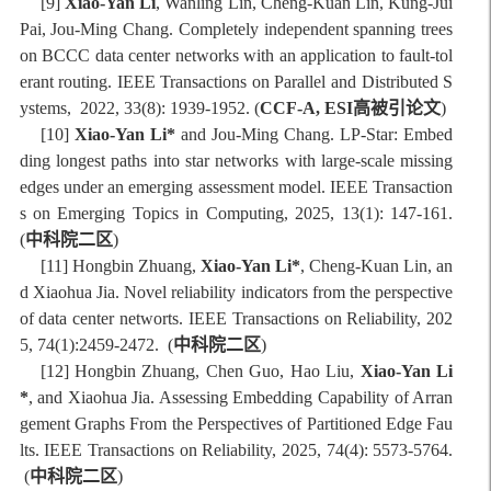
[9]
Xiao-Yan Li
, Wanling Lin, Cheng-Kuan Lin, Kung-Jui
Pai, Jou-Ming Chang. Completely independent spanning trees
on BCCC data center networks with an application to fault-tol
erant routing. IEEE Transactions on Parallel and Distributed S
ystems, 2022, 33(8): 1939-1952. (
CCF-A,
ESI高被引论文
)
[10]
Xiao-Yan Li*
and Jou-Ming Chang. LP-Star: Embed
ding longest paths into star networks with large-scale missing
edges under an emerging assessment model. IEEE Transaction
s on Emerging Topics in Computing, 2025, 13(1): 147-161.
(
中科院二区
)
[11] Hongbin Zhuang,
Xiao-Yan Li*
, Cheng-Kuan Lin, an
d Xiaohua Jia. Novel reliability indicators from the perspective
of data center networts. IEEE Transactions on Reliability, 202
5, 74(1):2459-2472. (
中科院二区
)
[12] Hongbin Zhuang, Chen Guo, Hao Liu,
Xiao-Yan Li
*
, and Xiaohua Jia. Assessing Embedding Capability of Arran
gement Graphs From the Perspectives of Partitioned Edge Fau
lts. IEEE Transactions on Reliability, 2025, 74(4): 5573-5764.
(
中科院二区
)