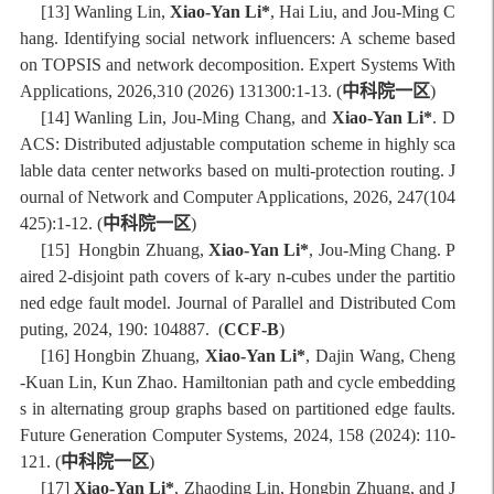
[13] Wanling Lin,
Xiao-Yan Li*
, Hai Liu, and Jou-Ming C
hang. Identifying social network influencers: A scheme based
on TOPSIS and network decomposition. Expert Systems With
Applications, 2026,
310 (2026) 131300:1-13
. (
中科院一区
)
[14] Wanling Lin, Jou-Ming Chang, and
Xiao-Yan Li*
. D
ACS: Distributed adjustable computation scheme in highly sca
lable data center networks based on multi-protection routing. J
ournal of Network and Computer Applications, 2026, 247(104
425):1-12. (
中科院一区
)
[1
5
] Hongbin Zhuang,
Xiao-Yan Li*
, Jou-Ming Chang. P
aired 2-disjoint path covers of k-ary n-cubes under the partitio
ned edge fault model. Journal of Parallel and Distributed Com
puting, 2024, 190: 104887. (
CCF-B
)
[1
6
] Hongbin Zhuang,
Xiao-Yan Li*
, Dajin Wang, Cheng
-Kuan Lin, Kun Zhao. Hamiltonian path and cycle embedding
s in alternating group graphs based on partitioned edge faults.
Future Generation Computer Systems, 2024, 158 (2024): 110-
121. (
中科院一区
)
[17]
Xiao-Yan Li*
, Zhaoding Lin, Hongbin Zhuang, and J