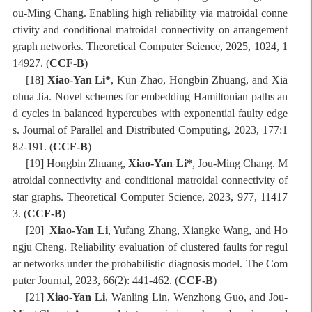
ou-Ming Chang. Enabling high reliability via matroidal conne
ctivity and conditional matroidal connectivity on arrangement
graph networks. Theoretical Computer Science, 2025, 1024, 1
14927. (
CCF-B
)
[18]
Xiao-Yan Li*
, Kun Zhao, Hongbin Zhuang, and Xia
ohua Jia. Novel schemes for embedding Hamiltonian paths an
d cycles in balanced hypercubes with exponential faulty edge
s. Journal of Parallel and Distributed Computing, 2023, 177:1
82-191. (
CCF-B
)
[19] Hongbin Zhuang,
Xiao-Yan Li*
, Jou-Ming Chang. M
atroidal connectivity and conditional matroidal connectivity of
star graphs. Theoretical Computer Science, 2023, 977, 11417
3. (
CCF-B
)
[20]
Xiao-Yan Li
, Yufang Zhang, Xiangke Wang, and Ho
ngju Cheng. Reliability evaluation of clustered faults for regul
ar networks under the probabilistic diagnosis model. The Com
puter Journal, 2023, 66(2): 441-462. (
CCF-B
)
[21]
Xiao-Yan Li
, Wanling Lin, Wenzhong Guo, and Jou-