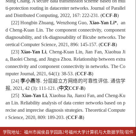
Ming Chang. A secure data transmission scheme based on mul
ti-protection routing in datacenter networks. Journal of Parallel
and Distributed Computing, 2022, 167: 222-231. (
CCF-B
)
[22] Hongbin Zhuang, Wenzhong Guo,
Xiao-Yan Li*
, an
d Cheng-Kuan Lin. The component connectivity, component
diagnosability, and t/k-diagnosability of Bicube networks. The
oretical Computer Science, 2021, 896: 145-157. (
CCF-B
)
[23]
Xiao-Yan Li
, Cheng-Kuan Lin, Jian Fan, Xiaohua Ji
a, Baolei Cheng, and Jingya Zhou. Relationship between extra
connectivity and component connectivity in networks. The Co
mputer Journal, 2021, 64(1): 38-53. (
CCF-B
)
[24]
李小燕
等
.
分层超立方网络的可靠性评估
.
通信学
报
, 2021, 42 (3): 111-121. (
中文
CCF-B
)
[2
5
]
Xiao-Yan Li
, Xiaohua Jia, Jianxi Fan, and Cheng-Ku
an Lin. Reliability analysis of data center networks based on p
recise and imprecise diagnosis strategies. Theoretical Compute
r Science, 2020, 809: 189-203. (
CCF-B
)
学院地址：福州市闽侯县学园路2号福州大学计算机与大数据学院/软件