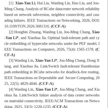
[1]
Xiao-Yan Li
, Hai Liu, Wanling Lin, Hao Liu, and Jou-
Ming Chang. Analysis of BCube datacenter network reliability
based on network subversion, neighbor
connectivity, and casc
ading failures. IEEE Transactions on Networking, 2026, DOI:
10.1109/TON.2026.3681316.
(CCF-A)
[2] Hongbin Zhuang, Wanling Lin, Jou-Ming Chang,
Xiao
-Yan Li*
, and Xiaohua Jia. Optimal fault-tolerant path and cy
cle embedding of hypercube networks under the PEF model. I
EEE Transactions on Computers, 2026, 7
5(4):
1565-
1578
.
(C
CF-A)
[3] Wanling Lin,
Xiao-Yan Li*
, Jou-Ming Chang, Dong X
iang, and Xiaohua Jia. Link/Switch fault-tolerant Hamiltonian
path embedding in BCube networks for deadlock-free routing.
IEEE Transactions on Dependable and Secure Computing, 20
25, 22(5): 4829-4846.
(CCF-A)
[4] Wanling Lin,
Xiao-Yan Li*
, Jou-Ming Chang, and Xia
ohua Jia. Link/Switch failure analysis of data center networks
on matroidal connectivity. IEEE/ACM Transactions on Netwo
rking, 2025, 33(3): 1220-1235.
(CCF-A)