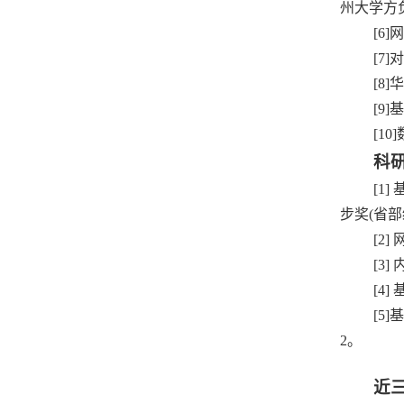
州大学方负责
[6
[7
[8]
华
[9]
基
[10
科
[1
步奖(省部
[2
[3
[4
[5
2。
近