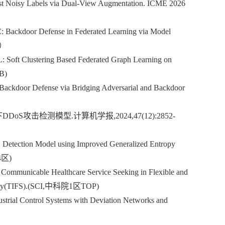
nst Noisy Labels via Dual-View Augmentation. ICME 2026
C: Backdoor Defense in Federated Learning via Model
刊）
Soft Clustering Based Federated Graph Learning on
B)
ed Backdoor Defense via Bridging Adversarial and Backdoor
攻击检测模型.计算机学报,2024,47(12):2852-
 Detection Model using Improved Generalized Entropy
院4区)
 Communicable Healthcare Service Seeking in Flexible and
ecurity(TIFS).(SCI,中科院1区TOP)
ustrial Control Systems with Deviation Net
works and