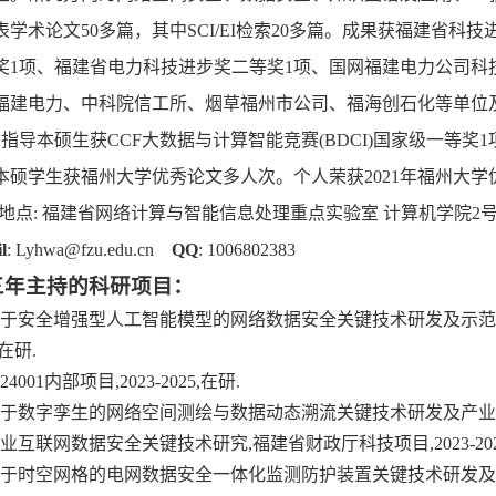
表学术论文50多篇，其中SCI/EI检索20多篇。成果获福建省科
奖1项、福建省电力科技进步奖二等奖1项、国网福建电力公司科
福建电力、中科院信工所、烟草
福州市公司
、福海创石化等单位
，指导本硕生获CCF大数据与计算智能竞赛(BDCI)国家级一等奖
本硕学生
获
福州大学优秀论文
多人次
。个人荣获2021年福州大学
地点:
福建省网络计算与智能信息处理重点实验室
计算机
学院2号
l
: Lyhwa@fzu.edu.cn
QQ
: 1006802383
三年
主
持的
科研项目：
]基于安全增强型人工智能模型的网络数据安全关键技术研发及示范应用,福
在研.
2024001内部项目,2023-2025,在研.
]基于数字孪生的网络空间测绘与数据动态溯流关键技术研发及产业化,福州
]工业互联网数据安全关键技术研究,福建省财政厅科技项目,2023-202
]基于时空网格的电网数据安全一体化监测防护装置关键技术研发及