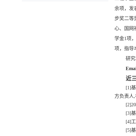
余项，发
步奖二等
心、国网
学金1项
项，指导
研究
Emai
近
[1
方负责人,
[2]
[3
[4
[5