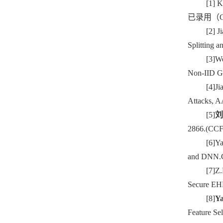
[1] 
已录用（C
[2] 
Splittin
[3]W
Non-IID G
[4]Ji
Attacks, 
[5]
2866.(C
[6]Y
and DNN.C
[7]Z.
Secure EH
[8]
Y
Feature S