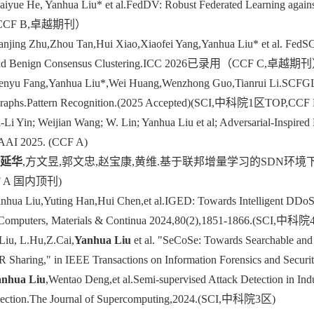
Kaiyue He, Yanhua Liu* et al.FedDV: Robust Federated Learning agai
CF B,卓越期刊）
Jianjing Zhu,Zhou Tan,Hui Xiao,Xiaofei Yang,Yanhua Liu* et al. FedS
g and Benign Consensus Clustering.ICC 2026已录用（CCF C,卓越期
enyu Fang,Yanhua Liu*,Wei Huang,Wenzhong Guo,Tianrui Li.SCFGL: 
raphs.Pattern Recognition.(2025 Accepted)(SCI,中科院1区TOP,CCF 
a-Li Yin; Weijian Wang; W. Lin; Yanhua Liu et al; Adversarial-Inspir
AAAI 2025. (CCF A)
刘延华
,方文昱,郭文忠,赵宝康,黄维.基于联邦增量学习的SDN环境下DDoS
CF A 国内顶刊)
anhua Liu,Yuting Han,Hui Chen,et al.IGED: Towards Intelligent DDoS
omputers, Materials & Continua 2024,80(2),1851-1866.(SCI,中科
Liu, L.Hu,Z.Cai,
Yanhua Liu
et al. "SeCoSe: Towards Searchable and
R Sharing," in IEEE Transactions on Information Forensics and S
anhua Liu
,Wentao Deng,et al.Semi-supervised Attack Detection in Ind
election.The Journal of Supercomputing,2024.(SCI,中科院3区)