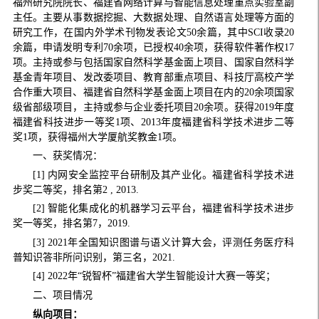
福州研究院院长、福建省网络计算与智能信息处理重点实验室副
主任。主要从事数据挖掘、大数据处理、自然语言处理等方面的
研究工作，在国内外学术刊物发表论文50余篇，其中SCI收录20
余篇，申请发明专利70余项，已授权40余项，获得软件著作权17
项。主持或参与包括国家自然科学基金面上项目、国家自然科学
基金青年项目、发改委项目、教育部重点项目、科技厅高校产学
合作重大项目、福建省自然科学基金面上项目在内的20余项国家
级省部级项目，主持或参与企业委托项目20余项。获得2019年度
福建省科技进步一等奖1项、2013年度福建省科学技术进步二等
奖1项，获得福州大学厦航奖教金1项。
一、获奖情况：
[1] 内网安全监控平台研制及其产业化。福建省科学技术进
步奖二等奖，排名第2 , 2013.
[2] 智能化集成化的机器学习云平台，福建省科学技术进步
奖一等奖，排名第7，2019.
[3] 2021年全国知识图谱与语义计算大会，评测任务医疗科
普知识答非所问识别，第三名，2021.
[4] 2022年“锐智杯”福建省大学生智能设计大赛一等奖；
二、项目情况
纵向项目：