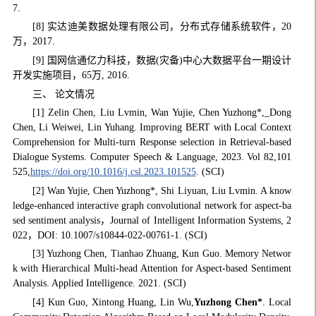
7.
[8] 实达迪美数据处理有限公司，分布式存储系统软件，20
万，2017.
[9] 国网信通亿力科技，数据(灾备)中心大数据平台一期设计
开发实施项目，65万, 2016.
三、 论文情况
[1] Zelin Chen, Liu Lvmin, Wan Yujie, Chen Yuzhong*,_Dong
Chen, Li Weiwei, Lin Yuhang. Improving BERT with Local Context
Comprehension for Multi-turn Response selection in Retrieval-based
Dialogue Systems. Computer Speech & Language, 2023. Vol 82,101
525,
https://doi.org/10.1016/j.csl.2023.101525
. (SCI)
[2] Wan Yujie, Chen Yuzhong*, Shi Liyuan, Liu Lvmin. A know
ledge-enhanced interactive graph convolutional network for aspect-ba
sed sentiment analysis，Journal of Intelligent Information Systems, 2
022，DOI: 10.1007/s10844-022-00761-1. (SCI)
[3] Yuzhong Chen, Tianhao Zhuang, Kun Guo. Memory Networ
k with Hierarchical Multi-head Attention for Aspect-based Sentiment
Analysis. Applied Intelligence. 2021. (SCI)
[4] Kun Guo, Xintong Huang, Lin Wu,
Yuzhong Chen*
. Local