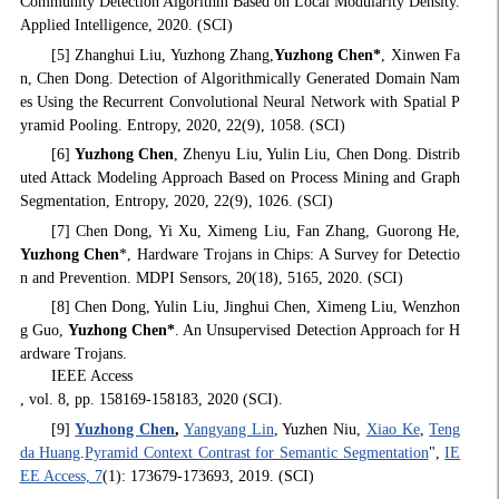
Community Detection Algorithm Based on Local Modularity Density.
Applied Intelligence, 2020. (SCI)
[5] Zhanghui Liu, Yuzhong Zhang,
Yuzhong Chen*
, Xinwen Fa
n, Chen Dong. Detection of Algorithmically Generated Domain Nam
es Using the Recurrent Convolutional Neural Network with Spatial P
yramid Pooling. Entropy, 2020, 22(9), 1058. (SCI)
[6]
Yuzhong Chen
, Zhenyu Liu, Yulin Liu, Chen Dong. Distrib
uted Attack Modeling Approach Based on Process Mining and Graph
Segmentation, Entropy, 2020, 22(9), 1026. (SCI)
[7] Chen Dong, Yi Xu, Ximeng Liu, Fan Zhang, Guorong He,
Yuzhong Chen
*, Hardware Trojans in Chips: A Survey for Detectio
n and Prevention. MDPI Sensors, 20(18), 5165, 2020. (SCI)
[8] Chen Dong, Yulin Liu, Jinghui Chen, Ximeng Liu, Wenzhon
g Guo,
Yuzhong
Chen*
. An Unsupervised Detection Approach for H
ardware Trojans.
IEEE Access
, vol. 8, pp. 158169-158183, 2020 (SCI).
[9]
Yuzhong Chen
,
Yangyang Lin
, Yuzhen Niu,
Xiao Ke
,
Teng
da Huang
.
Pyramid Context Contrast for Semantic Segmentation
",
IE
EE Access, 7
(1): 173679-173693, 2019. (SCI)