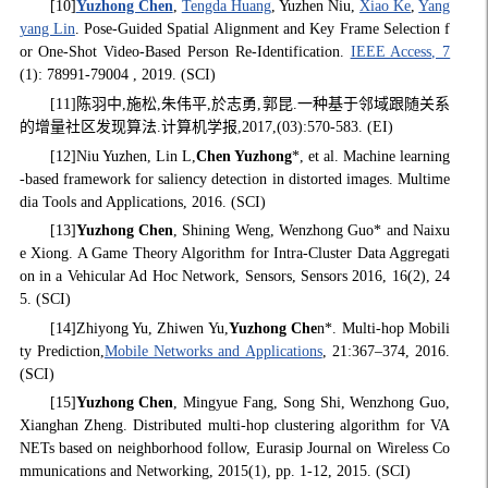
[10]
Yuzhong Chen
,
Tengda Huang
, Yuzhen Niu,
Xiao Ke
,
Yang
yang Lin
. Pose-Guided Spatial Alignment and Key Frame Selection f
or One-Shot Video-Based Person Re-Identification.
IEEE Access, 7
(1): 78991-79004 , 2019. (SCI)
[11]陈羽中,施松,朱伟平,於志勇,郭昆.一种基于邻域跟随关系
的增量社区发现算法.计算机学报,2017,(03):570-583. (EI)
[12]Niu Yuzhen, Lin L,
Chen Yuzhong
*, et al. Machine learning
-based framework for saliency detection in distorted images. Multime
dia Tools and Applications, 2016. (SCI)
[13]
Yuzhong Chen
, Shining Weng, Wenzhong Guo* and Naixu
e Xiong. A Game Theory Algorithm for Intra-Cluster Data Aggregati
on in a Vehicular Ad Hoc Network, Sensors, Sensors 2016, 16(2), 24
5. (SCI)
[14]Zhiyong Yu, Zhiwen Yu,
Yuzhong Che
n*. Multi-hop Mobili
ty Prediction,
Mobile Networks and Applications
, 21:367–374, 2016.
(SCI)
[15]
Yuzhong Chen
, Mingyue Fang, Song Shi, Wenzhong Guo,
Xianghan Zheng. Distributed multi-hop clustering algorithm for VA
NETs based on neighborhood follow, Eurasip Journal on Wireless Co
mmunications and Networking, 2015(1), pp. 1-12, 2015. (SCI)