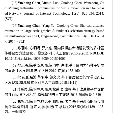
[16]
Yuzhong Chen
, Yumin Luo, Guolong Chen, Wenzhong Gu
o. Mining Influential Communities for Virus Prevention in Cloud-bas
ed Network. Journal of Internet Technology, 15(5): 823-834, 2014.
(SCI)
[17]
Yuzhong Chen
, Yang Yu, Guolong Chen. Shortest distance
estimation in large scale graphs: A landmark selection strategy based
on multi-objective PSO, Engineering Computations, 31(8):1635-164
7, 2014. (SCI)
[18]陈羽中,方明月,郭文忠.面向微博热点话题发现的多标签
传播聚类方法研究[J].模式识别与人工智能,2015,28(01):1-10.DOI:
10.16451/j.cnki.issn1003-6059.201501001.
[19]於志勇,陈基杰,郭昆,陈羽中,许倩.基于影响力与种子扩展
的重叠社区发现[J].电子学报,2019,47(01):153-160.
[20]郭昆,彭胜波,陈羽中,郭文忠.基于密度聚类的增量动态社
区发现算法[J].模式识别与人工智能,2018,31(11)
[21]李婉华,陈羽中,郭昆,郭松荣,刘漳辉.基于改进粒子群优化
的并行极限学习机[J].模式识别与人工智能,2016,29(09):840-849.
[22]郑松潘,陈羽中,於志勇,郭松荣,沈尧.基于兴趣点的城市阻
抗计算模型[J].浙江大学学报(工学版),2016,50(06):1189-1195.
四、专利情况