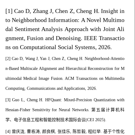
[1]
Cao D
, Zhang J, Chen Z,
Cheng H
. Insight in
to Neighborhood Information: A Novel Multimo
dal Sentiment Analysis Approach with Joint Ali
gnment, Fusion and Denoising. IEEE Transactio
ns on Computational Social Systems, 2026.
[2]
Cao D
, Wang J, Yan J,
Chen Z, Cheng H
. Neighborhood-Attentio
n-Based Multiscale Alignment and Hierarchical Reconstruction for M
ultimodal Medical Image Fusion. ACM Transactions on Multimedia
Computing, Communications and Applications, 2026.
[3]
Guo L, Cheng H. HFQuant: Mixed-Precision Quantization with
Hessian-Fisher Sensitivity for Neural Networks.
第五届计算机科
学、电子信息工程和智能控制技术国际会议(CEI 2025)
.
[4]
曾庆泷, 曹栋涛, 颜良棋, 张佳乐, 陈哲毅, 程红举. 基于个性化