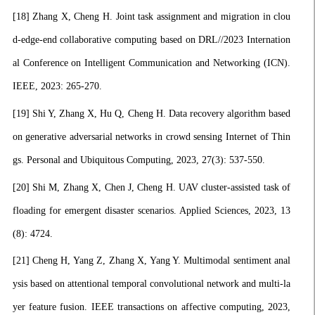
[18]
Zhang X, Cheng H. Joint task assignment and migration in clou
d-edge-end collaborative computing based on DRL//2023 Internation
al Conference on Intelligent Communication and Networking (ICN).
IEEE, 2023: 265-270.
[19]
Shi Y, Zhang X, Hu Q, Cheng H. Data recovery algorithm based
on generative adversarial networks in crowd sensing Internet of Thin
gs. Personal and Ubiquitous Computing, 2023, 27(3): 537-550.
[20]
Shi M, Zhang X, Chen J, Cheng H. UAV cluster-assisted task of
floading for emergent disaster scenarios. Applied Sciences, 2023, 13
(8): 4724.
[21]
Cheng H, Yang Z, Zhang X, Yang Y. Multimodal sentiment anal
ysis based on attentional temporal convolutional network and multi-la
yer feature fusion. IEEE transactions on affective computing, 2023,