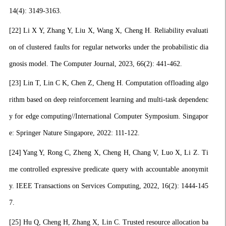
14(4): 3149-3163.
[22]
Li X Y, Zhang Y, Liu X, Wang X, Cheng H. Reliability evaluati
on of clustered faults for regular networks under the probabilistic dia
gnosis model. The Computer Journal, 2023, 66(2): 441-462.
[23]
Lin T, Lin C K, Chen Z, Cheng H. Computation offloading algo
rithm based on deep reinforcement learning and multi-task dependenc
y for edge computing//International Computer Symposium. Singapor
e: Springer Nature Singapore, 2022: 111-122.
[24]
Yang Y, Rong C, Zheng X, Cheng H, Chang V, Luo X, Li Z. Ti
me controlled expressive predicate query with accountable anonymit
y. IEEE Transactions on Services Computing, 2022, 16(2): 1444-145
7.
[25]
Hu Q, Cheng H, Zhang X, Lin C. Trusted resource allocation ba