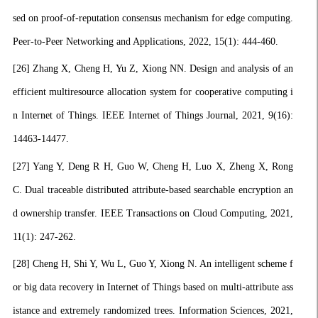
sed on proof-of-reputation consensus mechanism for edge computing.
Peer-to-Peer Networking and Applications, 2022, 15(1): 444-460.
[26]
Zhang X, Cheng H, Yu Z, Xiong NN. Design and analysis of an
efficient multiresource allocation system for cooperative computing i
n Internet of Things. IEEE Internet of Things Journal, 2021, 9(16):
14463-14477.
[27]
Yang Y, Deng R H, Guo W, Cheng H, Luo X, Zheng X, Rong
C. Dual traceable distributed attribute-based searchable encryption an
d ownership transfer. IEEE Transactions on Cloud Computing, 2021,
11(1): 247-262.
[28]
Cheng H, Shi Y, Wu L, Guo Y, Xiong N. An intelligent scheme f
or big data recovery in Internet of Things based on multi-attribute ass
istance and extremely randomized trees. Information Sciences, 2021,