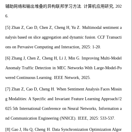
辅助网络和输出堆叠的异构联邦学习方法. 计算机应用研究, 202
6.
[5]
Zhan Z, Cao D, Chen Z, Cheng H, Yu Z. Multimodal sentiment a
nalysis based on slice aggregation and dynamic fusion. CCF Transacti
ons on Pervasive Computing and Interaction, 2025: 1-20.
[6]
Zhang J, Chen Z, Cheng H, Li J, Min G. Improving Multi-Model
Anomaly Traffic Detection in MEC Networks With Large-Model-Po
wered Continuous Learning. IEEE Network, 2025.
[7]
Zhan Z, Cao D, Cheng H. When Sentiment Analysis Faces Missin
g Modalities: A Specific and Invariant Feature Learning Approach//2
025 5th International Conference on Neural Networks, Information a
nd Communication Engineering (NNICE). IEEE, 2025: 533-537.
[8]
Gao J, Hu Q, Cheng H. Data Synchronization Optimization Algor