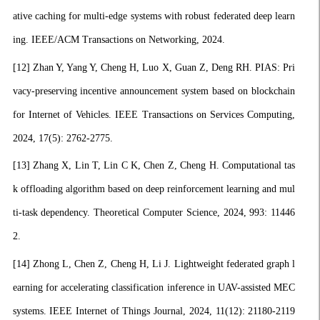
ative caching for multi-edge systems with robust federated deep learn
ing. IEEE/ACM Transactions on Networking, 2024.
[12]
Zhan Y, Yang Y, Cheng H, Luo X, Guan Z, Deng RH. PIAS: Pri
vacy-preserving incentive announcement system based on blockchain
for Internet of Vehicles. IEEE Transactions on Services Computing,
2024, 17(5): 2762-2775.
[13]
Zhang X, Lin T, Lin C K, Chen Z, Cheng H. Computational tas
k offloading algorithm based on deep reinforcement learning and mul
ti-task dependency. Theoretical Computer Science, 2024, 993: 11446
2.
[14]
Zhong L, Chen Z, Cheng H, Li J. Lightweight federated graph l
earning for accelerating classification inference in UAV-assisted MEC
systems. IEEE Internet of Things Journal, 2024, 11(12): 21180-2119