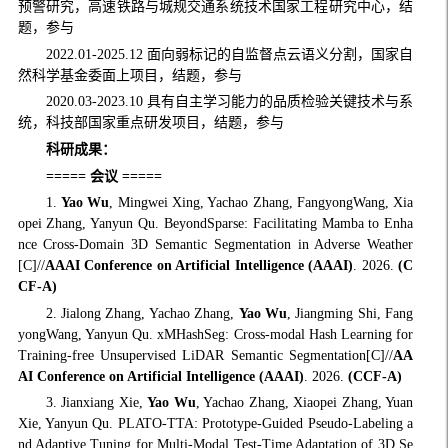
预警研究，高速铁路与城规交通系统技术国家工程研究中心，
结
题
，参与
2022.01-2025.12 面向弱标记的自监督点云语义分割，国家自
然科学基金委面上项目，
结题
，参与
2020.03-2023.10 具有自主学习能力的品质检验关键技术与系
统，科技部国家重点研发项目，结题，参与
科研成果：
=====
会议
=====
1.
Yao Wu
, Mingwei Xing, Yachao Zhang, FangyongWang, Xia
opei Zhang, Yanyun Qu. BeyondSparse: Facilitating Mamba to Enha
nce Cross-Domain 3D Semantic Segmentation in Adverse Weather
[C]//
AAAI Conference on Artificial Intelligence (AAAI)
. 2026.
(C
CF-A)
2. Jialong Zhang, Yachao Zhang,
Yao Wu
, Jiangming Shi, Fang
yongWang, Yanyun Qu. xMHashSeg: Cross-modal Hash Learning for
Training-free Unsupervised LiDAR Semantic Segmentation[C]//
AA
AI Conference on Artificial Intelligence (AAAI)
. 2026.
(CCF-A)
3. Jianxiang Xie,
Yao Wu
, Yachao Zhang, Xiaopei Zhang, Yuan
Xie, Yanyun Qu. PLATO-TTA: Prototype-Guided Pseudo-Labeling a
nd Adaptive Tuning for Multi-Modal Test-Time Adaptation of 3D Se