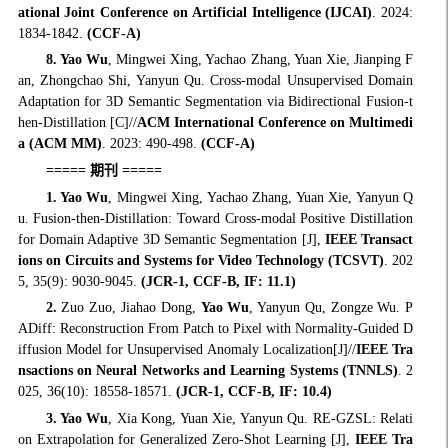
ational Joint Conference on Artificial Intelligence (IJCAI)
. 2024:
1834-1842.
(CCF-A)
8.
Yao Wu
, Mingwei Xing, Yachao Zhang, Yuan Xie, Jianping F
an, Zhongchao Shi, Yanyun Qu. Cross-modal Unsupervised Domain
Adaptation for 3D Semantic Segmentation via Bidirectional Fusion-t
hen-Distillation [C]//
ACM International Conference on Multimedi
a (ACM MM)
. 2023: 490-498.
(CCF-A)
=====
期刊
=====
1.
Yao Wu
, Mingwei Xing, Yachao Zhang, Yuan Xie, Yanyun Q
u. Fusion-then-Distillation: Toward Cross-modal Positive Distillation
for Domain Adaptive 3D Semantic Segmentation [J],
IEEE Transact
ions on Circuits and Systems for Video Technology (TCSVT)
. 202
5, 35(9): 9030-9045.
(JCR-1, CCF-B, IF: 11.1)
2.
Zuo Zuo, Jiahao Dong,
Yao Wu
, Yanyun Qu, Zongze Wu. P
ADiff: Reconstruction From Patch to Pixel with Normality-Guided D
iffusion Model for Unsupervised Anomaly Localization[J]//
IEEE Tra
nsactions on Neural Networks and Learning Systems (TNNLS)
. 2
025, 36(10): 18558-18571.
(JCR-1, CCF-B, IF: 10.4)
3.
Yao Wu
, Xia Kong, Yuan Xie, Yanyun Qu. RE-GZSL: Relati
on Extrapolation for Generalized Zero-Shot Learning [J],
IEEE Tra