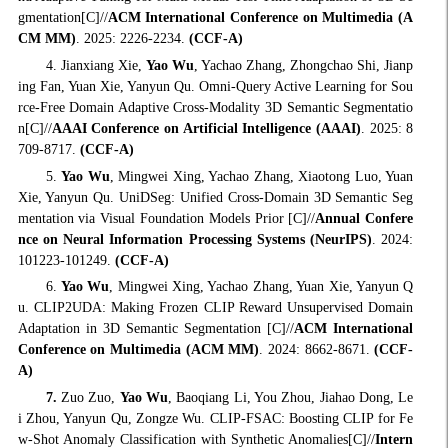
gmentation[C]//
ACM International Conference on Multimedia (A
CM MM)
. 2025: 2226-2234.
(CCF-A)
4. Jianxiang Xie,
Yao Wu
, Yachao Zhang, Zhongchao Shi, Jianp
ing Fan, Yuan Xie, Yanyun Qu. Omni-Query Active Learning for Sou
rce-Free Domain Adaptive Cross-Modality 3D Semantic Segmentatio
n[C]//
AAAI Conference on Artificial Intelligence (AAAI)
. 2025: 8
709-8717.
(CCF-A)
5.
Yao Wu
, Mingwei Xing, Yachao Zhang, Xiaotong Luo, Yuan
Xie, Yanyun Qu. UniDSeg: Unified Cross-Domain 3D Semantic Seg
mentation via Visual Foundation Models Prior [C]//
Annual Confere
nce on Neural Information Processing Systems (NeurIPS)
. 2024:
101223-101249.
(CCF-A)
6.
Yao Wu
, Mingwei Xing, Yachao Zhang, Yuan Xie, Yanyun Q
u. CLIP2UDA: Making Frozen CLIP Reward Unsupervised Domain
Adaptation in 3D Semantic Segmentation [C]//
ACM International
Conference on Multimedia (ACM MM)
. 2024: 8662-8671.
(CCF-
A)
7.
Zuo Zuo,
Yao Wu
, Baoqiang Li, You Zhou, Jiahao Dong, Le
i Zhou, Yanyun Qu, Zongze Wu. CLIP-FSAC: Boosting CLIP for Fe
w-Shot Anomaly Classification with Synthetic Anomalies[C]//
Intern