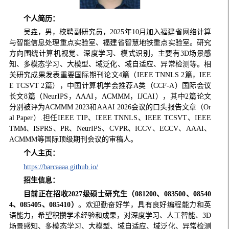
个人简历：
吴垚，男，校聘副研究员，2025年10月加入福建省网络计算
与智能信息处理重点实验室、福建省智慧地铁重点实验室。研究
方向围绕计算机视觉、深度学习、模式识别，主要有3D场景感
知、多模态学习、大模型、域泛化、域自适应、异常检测等。相
关研究成果发表重要国际期刊论文4篇（IEEE TNNLS 2篇，IEE
E TCSVT 2篇），中国计算机学会推荐A类（CCF-A）国际会议
长文8篇（NeurIPS，AAAI，ACMMM，IJCAI），其中2篇论文
分别被评为ACMMM 2023和AAAI 2026会议的口头报告文章（Or
al Paper）.担任IEEE TIP、IEEE TNNLS、IEEE TCSVT、IEEE
TMM、ISPRS、PR、NeurIPS、CVPR、ICCV、ECCV、AAAI、
ACMMM等国际顶级期刊会议的审稿人。
个人主页：
https://barcaaaa.github.io/
招生信息：
目前正在招收
2027
级硕士研究生（081200、083500、08540
4、085405、085410）
。欢迎勤奋好学，具有良好编程能力和英
语能力，希望积攒学术经验和成果，对深度学习、人工智能、3D
场景感知、多模态学习、大模型、域自适应、域泛化、异常检测