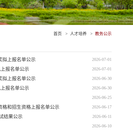
首页
>
人才培养
>
教务公示
奖拟上报名单公示
2026-07-01
拟上报名单公示
2026-07-01
奖拟上报名单公示
2026-06-30
拟上报名单公示
2026-06-30
2026-06-25
职资格和招生资格上报名单公示
2026-06-17
复试结果公示
2026-06-11
2026-06-10