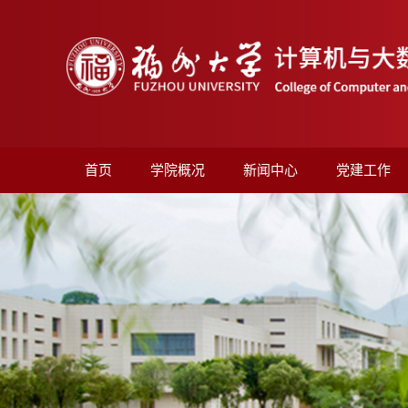
首页
学院概况
新闻中心
党建工作