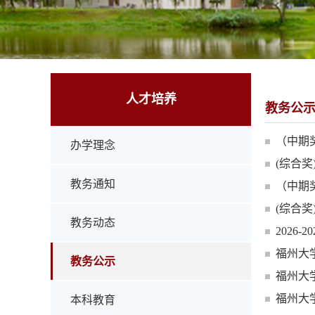
人才培养
教务公
（中期
办学理念
(综合
教务通知
（中期
(综合
教务动态
2026
福州大
教务公示
福州大
福州大
本科教育