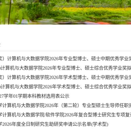
示
奖）计算机与大数据学院2026年专业型博士、硕士中期优秀学业
奖)计算机与大数据学院2026年专业型博士、硕士综合优秀学业奖
奖）计算机与大数据学院2026年学术型博士、硕士中期优秀学业
奖)计算机与大数据学院2026年学术型博士、硕士综合优秀学业奖
-2027学年01学期本科教材选用表公示
学计算机与大数据学院2026年（第二轮）专业型硕士生导师任
学计算机与大数据学院/软件学院2026年复合型博士研究生专项
学2026年度全日制研究生助研奖申请公示名单(学术型)