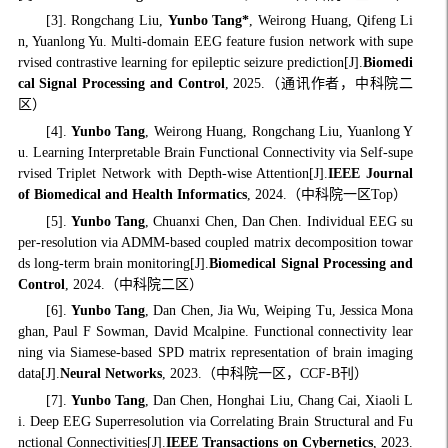
[3].
Rongchang Liu,
Yunbo Tang*
, Weirong Huang, Qifeng Li
n, Yuanlong Yu
.
Multi-domain EEG feature fusion network with supe
rvised contrastive learning for epileptic seizure prediction
[J].
Biomedi
cal Signal Processing and Control
, 2025.（通讯作者，中科院二
区）
[4].
Yunbo Tang
, Weirong Huang, Rongchang Liu, Yuanlong Y
u. Learning Interpretable Brain Functional Connectivity via Self-supe
rvised Triplet Network with Depth-wise Attention[J].
IEEE Journal
of Biomedical and Health Informatics
, 2024.（中科院一
区Top
）
[5].
Yunbo Tang
, Chuanxi Chen, Dan Chen. Individual EEG su
per-resolution via ADMM-based coupled matrix decomposition towar
ds long-term brain monitoring[J].
Biomedical Signal Processing and
Control
, 2024.（中科院二区）
[6].
Yunbo Tang
, Dan Chen, Jia Wu, Weiping Tu, Jessica Mona
ghan, Paul F Sowman, David Mcalpine. Functional connectivity lear
ning via Siamese-based SPD matrix representation of brain imaging
data[J].
Neural Networks
, 2023.（中科院一区，CCF-B刊）
[7].
Yunbo Tang
, Dan Chen, Honghai Liu, Chang Cai, Xiaoli L
i. Deep EEG Superresolution via Correlating Brain Structural and Fu
nctional Connectivities[J].
IEEE Transactions on Cybernetics
, 2023.