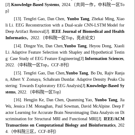
[J].
Knowledge-Based Systems
, 2024.（共同一作，中科院一区To
p）
[13]. Tengfei Gao, Dan Chen,
Yunbo Tang
, Zhekai Ming, Xiao
li Li. EEG Reconstruction with a Dual-scale CNN-LSTM Model for
Deep Artifact Removal[J].
IEEE Journal of Biomedical and Health
Informatics
，2022.（中科院一区Top，亮点论文）
[14]. Dingze Yin, Dan Chen,
Yunbo Tang
, Heyou Dong, Xiaoli
Li. Adaptive Feature Selection with Shapley and Hypothetical Testin
g: Case Study of EEG Feature Engineering[J].
Information Sciences
,
2022.（中科院一区Top，CCF-B刊）
[15]. Tengfei Gao, Dan Chen,
Yunbo Tang
, Bo Du, Rajiv Ranja
n, Albert Y. Zomaya, Schahram Dustdar. Adaptive Density Peaks Clu
stering: Towards Exploratory EEG Analysis[J].
Knowledge-Based Sy
stems
, 2022.（中科院一区Top）
[16]. Hengjin Ke, Dan Chen, Quanming Yao,
Yunbo Tang
, Jia
Wu, Jessica J.M. Monaghan, Paul Sowman, David McAlpine. Deep F
actor Learning for Accurate Brain Neuroimaging Data Analysis on Di
scrimination for Structural MRI and Functional MRI[J].
IEEE/ACM
Transactions on Computational Biology and Bioinformatics
, 202
4.（
中科院三区，
CCF-B刊）