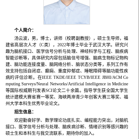
个人简介：
汤云波，男，博士，讲师（校聘副教授），硕士生导师，福
建省高层次人才（C类），2022年博士毕业于武汉大学。研究兴
趣为脑机接口、医学信号分析与处理、神经科学与工程、脑疾病
智能诊断等，具体研究内容包括脑信号增强、脑病生物标记物构
建、脑功能连接度量、脑网络分析、脑状态分类等，系列工作有
效支持包括自闭症
、癫痫
、重度抑郁症、睡眠障碍等脑功能性疾
病的评估诊断。在IEEE TKDE/IEEE TCYB/
IEEE JBHI/
ACM Co
mputing Surveys/Neural Networks/Artificial Intelligence in Medicine
等国际权威期刊发表SCI论文二十余篇。指导学生获全国大学生
统计建模大赛省赛一等奖、海峡两岸青少年创客大赛三等奖、福
州大学本科生优秀毕业论文。
招生信息：
欢迎勤奋好学、数学理论功底扎实、编程能力突出，对脑机
接口、医学信号分析与处理、
脑疾病诊断
、情绪识别等感兴趣的
硕士生和本科生与我交流联系，期待你的加入。