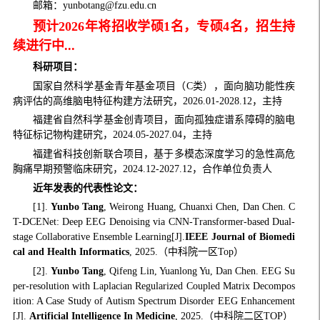
邮箱：yunbotang@fzu.edu.cn
预计2026年将招收学
硕1名，专硕4名，招生持
续进行中...
科研项目：
国家自然科学基金青年基金项目（C类），面向脑功能性疾
病评估的高维脑电特征构建方法研究，2026.01-2028.12，主持
福建省自然科学基金创青项目，面向孤独症谱系障碍的脑电
特征标记物构建研究，2024.05-2027.04，主持
福建省科技创新联合项目，基于多模态深度学习的急性高危
胸痛早期预警临床研究，2024.12-2027.12，合作单位负责人
近年发表的代表性论文：
[1].
Yunbo Tang
, Weirong Huang, Chuanxi Chen, Dan Chen. C
T-DCENet: Deep EEG Denoising via CNN-Transformer-based Dual-
stage Collaborative Ensemble Learning[J].
IEEE Journal of Biomedi
cal and Health Informatics
, 2025.（中科院一区Top）
[2].
Yunbo Tang
, Qifeng Lin, Yuanlong Yu, Dan Chen.
EEG Su
per-resolution with Laplacian Regularized Coupled Matrix Decompos
ition: A Case Study of Autism Spectrum Disorder EEG Enhancement
[J].
Artificial Intelligence In Medicine
, 2025.（中科院二区TOP）