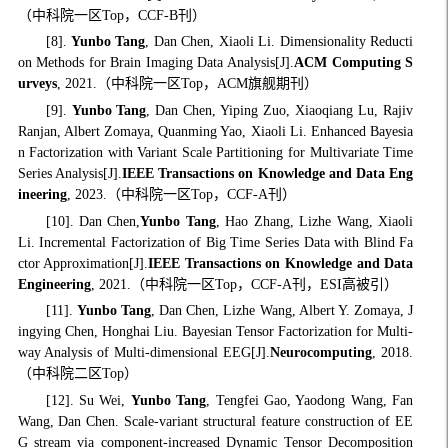
（中科院一区Top，CCF-B刊）
[8].
Yunbo Tang
, Dan Chen, Xiaoli Li. Dimensionality Reducti
on Methods for Brain Imaging Data Analysis[J].
ACM Computing S
urveys
, 2021.（中科院一区
Top
，ACM旗舰期刊）
[9].
Yunbo Tang
, Dan Chen, Yiping Zuo, Xiaoqiang Lu, Rajiv
Ranjan, Albert Zomaya, Quanming Yao, Xiaoli Li. Enhanced Bayesia
n Factorization with Variant Scale Partitioning for Multivariate Time
Series Analysis[J].
IEEE Transactions on Knowledge and Data Eng
ineering
, 2023.（中科院一区Top，CCF-A刊）
[10]. Dan Chen,
Yunbo Tang
, Hao Zhang, Lizhe Wang, Xiaoli
Li. Incremental Factorization of Big Time Series Data with Blind Fa
ctor Approximation[J].
IEEE Transactions on Knowledge and Data
Engineering
, 2021.（中科院
一区Top
，CCF-A刊，ESI高被引）
[11].
Yunbo Tang
, Dan Chen, Lizhe Wang, Albert Y. Zomaya, J
ingying Chen, Honghai Liu. Bayesian Tensor Factorization for Multi-
way Analysis of Multi-dimensional EEG[J].
Neurocomputing
, 2018.
（中科院二区Top）
[12]. Su Wei,
Yunbo Tang
, Tengfei Gao, Yaodong Wang, Fan
Wang, Dan Chen
. Scale-variant structural feature construction of EE
G stream via component-increased Dynamic Tensor Decomposition