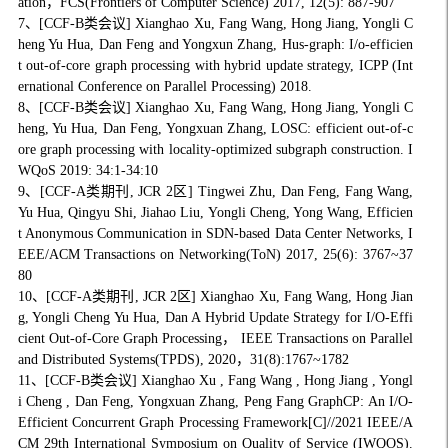
ation，FCS(Frontiers of Computer Science) 2017, 12(5): 887-907
7、[CCF-B类会议] Xianghao Xu, Fang Wang, Hong Jiang, Yongli C
heng Yu Hua, Dan Feng and Yongxun Zhang, Hus-graph: I/o-efficien
t out-of-core graph processing with hybrid update strategy, ICPP (Int
ernational Conference on Parallel Processing) 2018.
8、[CCF-B类会议] Xianghao Xu, Fang Wang, Hong Jiang, Yongli C
heng, Yu Hua, Dan Feng, Yongxuan Zhang, LOSC: efficient out-of-c
ore graph processing with locality-optimized subgraph construction. I
WQoS 2019: 34:1-34:10
9、[CCF-A类期刊, JCR 2区] Tingwei Zhu, Dan Feng, Fang Wang,
Yu Hua, Qingyu Shi, Jiahao Liu, Yongli Cheng, Yong Wang, Efficien
t Anonymous Communication in SDN-based Data Center Networks, I
EEE/ACM Transactions on Networking(ToN) 2017, 25(6): 3767~37
80
10、[CCF-A类期刊, JCR 2区] Xianghao Xu, Fang Wang, Hong Jian
g, Yongli Cheng Yu Hua, Dan A Hybrid Update Strategy for I/O-Effi
cient Out-of-Core Graph Processing， IEEE Transactions on Parallel
and Distributed Systems(TPDS), 2020，31(8):1767~1782
11、[CCF-B类会议] Xianghao Xu , Fang Wang , Hong Jiang , Yongl
i Cheng , Dan Feng, Yongxuan Zhang, Peng Fang GraphCP: An I/O-
Efficient Concurrent Graph Processing Framework[C]//2021 IEEE/A
CM 29th International Symposium on Quality of Service (IWQOS).