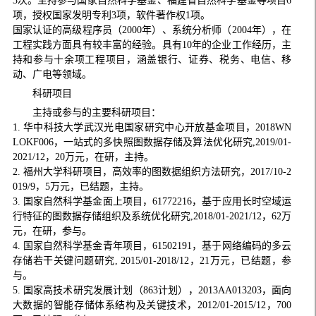
3次。主持参与国家自然科学基金、福建省自然科学基金等项目6
项，授权国家发明专利3项，软件著作权1项。
国家认证的高级程序员（2000年）、系统分析师（2004年），在
工程实践方面具有较丰富的经验。具有10年的企业工作经历，主
持和参与十余项工程项目，涵盖银行、证券、税务、电信、移
动、广电等领域。
科研项目
主持或参与的主要科研项目：
1. 华中科技大学武汉光电国家研究中心开放基金项目，2018WN
LOKF006，一站式的多快照图数据存储及算法优化研究,2019/01-
2021/12，20万元，在研，主持。
2. 福州大学科研项目，高效率的图数据组织方法研究，2017/10-2
019/9，5万元，已结题，主持。
3. 国家自然科学基金面上项目，61772216，基于应用长时空域运
行特征的图数据存储组织及系统优化研究,2018/01-2021/12，62万
元，在研，参与。
4. 国家自然科学基金青年项目，61502191，基于网络编码的多云
存储若干关键问题研究, 2015/01-2018/12，21万元，已结题，参
与。
5. 国家高技术研究发展计划（863计划），2013AA013203，面向
大数据的智能存储体系结构及关键技术，2012/01-2015/12，700