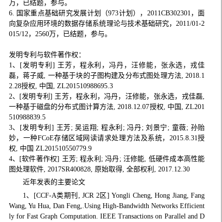
万，已结题，参与。
6. 国家重点基础研究发展计划（973计划），2011CB302301，面
向复杂应用环境的数据存储系统理论与技术基础研究，2011/01-2
015/12，2560万，已结题，参与。
发明专利与软件著作权：
1、[发明专利] 王芳，程永利，冯丹，汪修能，张永选，戎佳
磊，蒋子威, 一种基于块的子图构建及分布式图处理方法, 2018.1
2.28授权, 中国, ZL201510988695.3
2、[发明专利] 王芳，程永利，冯丹，汪修能，张永选，戎佳磊,
一种基于磁盘的分布式图计算方法, 2018.12.07授权, 中国, ZL201
510988839.5
3、[发明专利] 王芳; 吴运翔; 程永利; 冯丹; 刘景宁; 童薇; 孙贻
妙，一种FCoE存储区域网读请求处理方法及系统，2015.8.31授
权, 中国 ZL201510550779.9
4、[软件著作权] 王芳; 程永利; 冯丹; 汪修能, 低硬件成本高性能
图处理软件, 2017SR400828, 原始取得, 全部权利, 2017.12.30
近年发表的主要论文
1、[CCF-A类期刊, JCR 2区] Yongli Cheng, Hong Jiang, Fang
Wang, Yu Hua, Dan Feng,.Using High-Bandwidth Networks Efficient
ly for Fast Graph Computation. IEEE Transactions on Parallel and D