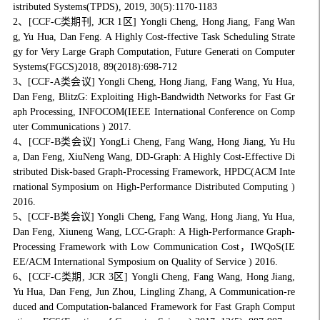
istributed Systems(TPDS), 2019, 30(5):1170-1183
2、[CCF-C类期刊, JCR 1区] Yongli Cheng, Hong Jiang, Fang Wan
g, Yu Hua, Dan Feng. A Highly Cost-ffective Task Scheduling Strate
gy for Very Large Graph Computation, Future Generati on Computer
Systems(FGCS)2018, 89(2018):698-712
3、[CCF-A类会议] Yongli Cheng, Hong Jiang, Fang Wang, Yu Hua,
Dan Feng, BlitzG: Exploiting High-Bandwidth Networks for Fast Gr
aph Processing, INFOCOM(IEEE International Conference on Comp
uter Communications ) 2017.
4、[CCF-B类会议] YongLi Cheng, Fang Wang, Hong Jiang, Yu Hu
a, Dan Feng, XiuNeng Wang, DD-Graph: A Highly Cost-Effective Di
stributed Disk-based Graph-Processing Framework, HPDC(ACM Inte
rnational Symposium on High-Performance Distributed Computing )
2016.
5、[CCF-B类会议] Yongli Cheng, Fang Wang, Hong Jiang, Yu Hua,
Dan Feng, Xiuneng Wang, LCC-Graph: A High-Performance Graph-
Processing Framework with Low Communication Cost，IWQoS(IE
EE/ACM International Symposium on Quality of Service ) 2016.
6、[CCF-C类期, JCR 3区] Yongli Cheng, Fang Wang, Hong Jiang,
Yu Hua, Dan Feng, Jun Zhou, Lingling Zhang, A Communication-re
duced and Computation-balanced Framework for Fast Graph Comput