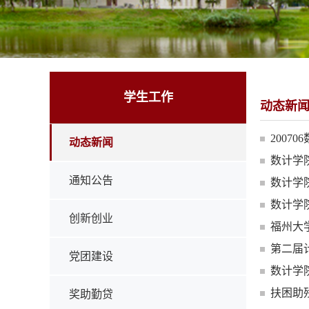
学生工作
动态新
2007
动态新闻
数计学
通知公告
数计学
数计学
创新创业
福州大
第二届
党团建设
数计学
扶困助
奖助勤贷