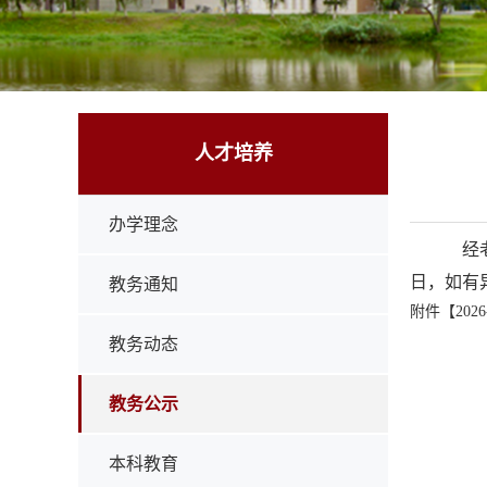
人才培养
办学理念
经老
日，如有异
教务通知
附件【
202
教务动态
教务公示
本科教育