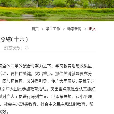
首页
>
学生工作
>
动态新闻
>
正文
结( 十六 )
26 浏览次数：
76
院全体同学的配合与努力之下，学习教育活动效果显
活动，要抓住关键，突出重点。抓住关键就是要充分
既加强管理，又注重引导，使广大团员从\"要我学习
地动员和吸引广大团员参加教育活动。突出重点就是要认真抓好
过对广大团员进行马列主义、毛泽东思想、邓小平理
教育、社会主义道德教育、社会主义民主和法制教育，帮
实效。