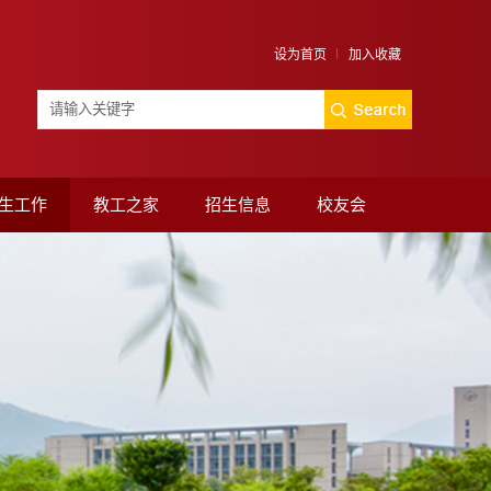
设为首页
加入收藏
生工作
教工之家
招生信息
校友会