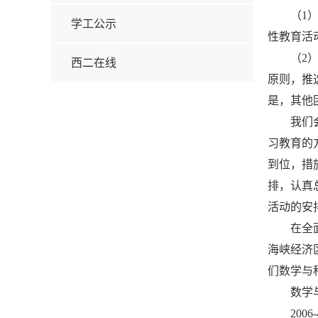
（1
学工公示
性教育活
（2
西二在线
原则，推
是，其他
我们
习教育的
到位，措
排，认真
活动的安
在全
海峡经济
们数学与
数学
2006-