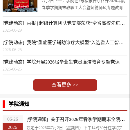
7月2日下午，学院在7号楼报告厅召开2026年度
春季学期期末教职工大会暨师德师风专题教育
会。会议由学院党委书记李文涛主持，全体教职
工参会。会议伊始，李文涛书记首先传达了校党
[党建动态]
喜报 | 超级计算团队党支部荣获“全省高校先进基层党组织”称号
委七届十三次全委（扩大）会议精神，通报了会
2026-06-29
议主要工作目标与重点任务，同时围绕期末校园
[学院动态]
我院“重症医学辅助诊疗大模型”入选省人工智能优质行业垂直模型
管理、暑期师生安全工作进行专项布置强调，要
求全院教职工增强安全责任意识，压紧压实安全
2026-06-25
管理责任，全覆盖做好学生离校安全教育、留校
[党建动态]
学院开展2026届毕业生党员廉洁教育专题党课
师生日常管理、实验室安...
2026-06-25
查看更多 >>
学院通知
06-26
[学院通知]
关于召开2026年春季学期期末全院教职工大会的通知
2026
兹定于2026年7月2日（星期四）下午14时30分在学院7号楼报告厅召开期末全院教职工大会。请学院全体教职工提前10分钟入场，准时参会并进行签到。如有特殊情况确需请假的，请向院办主任请假报备。福州大学计算机与大数据学院2026年6月26