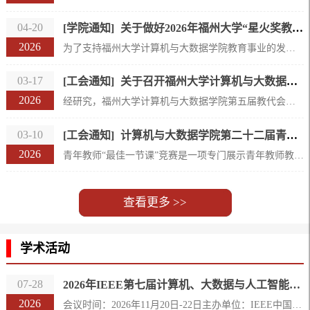
04-20
[学院通知]
关于做好2026年福州大学“星火奖教奖学金”评选工作的通知
2026
为了支持福州大学计算机与大数据学院教育事业的发展，福州掌中云科技有限公司创始人洪森伟与周柳鸿夫妇（分别是学院2005级计算机科学与技术、网络工程专业校友）定向捐赠100万元，设立福州大学“星火奖教奖学金”。经研究，2026年沿用2025年评选细则，相关评选工作通知如下：一、款项使用捐赠款项定向用于奖励福州大学计算机与大数据学院获得“星火奖教奖学金”的师生及学生项目团队，其中奖教金占40%、奖学金占60%。捐赠款项实...
03-17
[工会通知]
关于召开福州大学计算机与大数据学院第五届教代会暨工代会第五次会议的通知
2026
经研究，福州大学计算机与大数据学院第五届教代会暨工代会第五次会议定于2026年3月19日（星期四）下午14：30在计算机学院7号楼报告厅举行，会期半天。请各位代表提前安排好工作,准时出席会议。为确保大会顺利召开，代表原则上不请假，确因特殊情况不能参加会议的，应事先办理请假手续。福州大学计算机与大数据学院工会2026年3月17日
03-10
[工会通知]
计算机与大数据学院第二十二届青年教师“最佳一节课”竞赛报名通知 （暨福州大学第二十七届青年教师“最佳一节课”竞赛选拔赛）
2026
青年教师“最佳一节课”竞赛是一项专门展示青年教师教学水平、能力、风采与素养的重要赛事，是青年教师互相学习和共同进步的平台，也是实现教学过关、自我认同与快速提升的重要途径。请各系教学领导积极动员青年教师报名参加学院“最佳一节课”竞赛。一、报名截止时间：2026年3月15日（周日），微信联系各系分工会主席，或学院比赛负责人：吴运兵，QQ:28806938,手机微信：13859028940二、参赛对象：1、在我校从事教育教学工作，...
查看更多 >>
学术活动
07-28
2026年IEEE第七届计算机、大数据与人工智能国际会议
2026
会议时间：2026年11月20日-22日主办单位：IEEE中国联合会、福州大学协办单位：华南理工大学、石河子大学、华侨大学、广州大学网络空间安全学院、华侨大学、福建省计算机学会、中国网络空间新兴技术安全创新论坛（新安盟）、爱迩思出版社、ESBK国际学术中心、AC学术平台协办会议地点：中国 福州会议日程安排：会议主题：1. 计算机：云计算、边缘计算、嵌入式计算、物联网、计算机体系结构和VLSI 2. 大数据：大数据模型、处理算法...