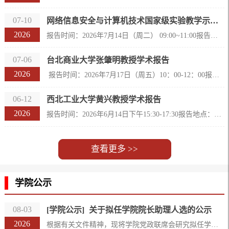
07-10
网络信息安全与计算机技术国家级实验教学示范中心教学指导委员会2025年工作会议
2026
报告时间：2026年7月14日（周二） 09:00~11:00报告地点： 线上腾讯会议（#腾讯会议：530-292-455）线下实验教学中心会议室（计算机学院3#-509）报告题目：网络信息安全与计算机技术国家级实验教学示范中心教学指导委员会2025年工作会议参会人员：教学指导委员会委员或委员代表、计算机与大数据学院领导、网络信息安全与计算机技术国家级实验教学示范中心全体成
07-06
台北商业大学张肇明教授学术报告
2026
报告时间：2026年7月17日（周五）10：00-12：00报告地点： 计算机与大数据学院2-407会议室报告题目：高可扩展数据中心网络中的内部不相交3-Steiner路径构建及其应用报告简介：云计算已成为各类应用服务的关键支撑，因而需要具备高可靠性的数据中心网络（DCN）来支持其基础设施。本报告探讨了在高可扩展数据中心网络（HSDC）中建立一种三方专有通信信道及其相关应用。这一新颖的研究课题涉及云应用中的第三方认证（TPA）。随着...
06-12
西北工业大学黄兴教授学术报告
2026
报告时间：2026年6月14日下午15:30-17:30报告地点：计算机与大数据学院2号楼311会议室报告题目：基于多具身智能体协同的科学实验自动化关键技术研究报告简介：科学实验室在生物医药、新材料等前沿领域面临高危环境与低效人工操作的双重困境。传统自动化方案受限于“孤岛”模式，各设备模块间缺乏协同，物料装载、试剂转移、异常处置等关键环节仍需人工介入，难以实现全面无人化。具身智能作为连接数字智能与物理世界的核心技术...
查看更多 >>
学院公示
08-03
[学院公示]
关于拟任学院院长助理人选的公示
2026
根据有关文件精神，现将学院党政联席会研究拟任学院院长助理的陈光永同志予以任职前公示。公示时间从2026年8月3日起算，公示期为五个工作日。在此期间，欢迎广大群众以来电、来信、来访的形式向校纪委（监察专员办公室）、学院党委反映情况，发表看法和意见。公示对象情况：陈光永，男，汉族，1989年11月出生，籍贯福建福州，中共党员，研究生学历，博士学位。公示电话： 0591-22865580 校纪委（监察专员办公室） 0591-22...