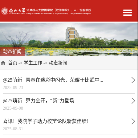
动态新闻
首页
学生工作
动态新闻
->
->
@25萌新 | 青春在迷彩中闪光，荣耀于比武中...
2025-09-23
@25萌新 | 算力全开，“新”力登场
2025-09-08
喜讯！我院学子助力校辩论队斩获佳绩！
2025-08-31