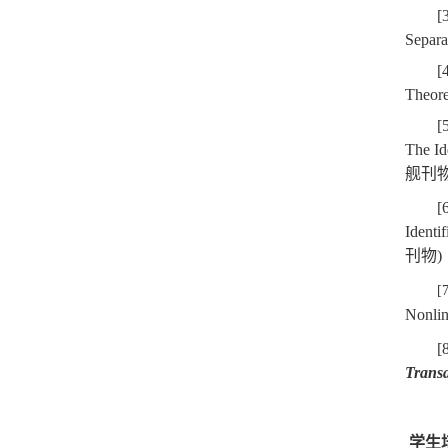
[
Separa
[
Theore
[
The Id
舰刊物
[
Identi
刊物)
[
Nonlin
[
Transa
学生