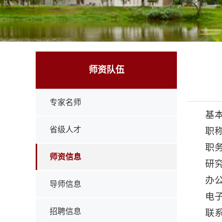
师资队伍
专家名师
基
省级人才
职称
职
师资信息
研
办公
导师信息
电子邮
招聘信息
联系