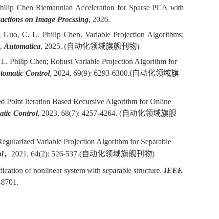
ilip Chen Riemannian Acceleration for Sparse PCA with
ctions on Image Procssing
, 2026.
uo, C. L. Philip Chen. Variable Projection Algorithms:
l,
A
utomatica
, 2025.
(自动化领域旗舰刊物)
 Philip Chen; Robust Variable Projection Algorithm for
tomatic Control
, 2024, 69(9): 6293-6300.
(自动化领域旗
Point Iteration Based Recursive Algorithm for Online
tic Control
, 2023, 68(7): 4257-4264.
(自动化领域旗舰
Regularized Variable Projection Algorithm for Separable
l
，
2
021, 64
(
2): 526-537.
(自动化领域旗舰刊物)
cation of nonlinear system with separable structure.
IEEE
-8701.