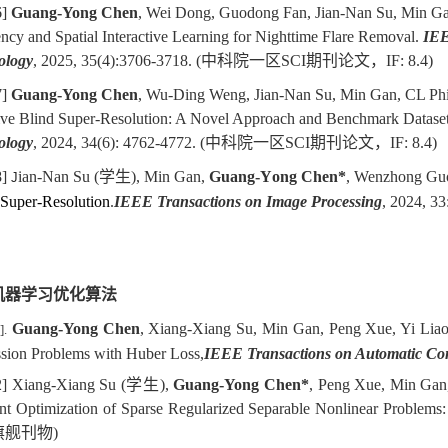
6]
Guang-
Y
ong Chen
, Wei Dong, Guodong Fan, Jian-Nan Su, Min Ga
ncy and Spatial Interactive Learning for Nighttime Flare Removal.
IEE
ology
,
2025, 35(4):3706-3718.
(
中科院一
区
SCI
期刊论文，
IF: 8.4)
7]
Guang-
Y
ong Chen
, Wu-Ding Weng, Jian-Nan Su, Min Gan, CL Phil
ve Blind Super-Resolution: A Novel Approach and Benchmark Datase
ology
, 2024, 34(6): 4762-4772.
(
中科院一
区
SCI
期刊论文，
IF: 8.4)
8]
ian-Nan Su (学生), Min Gan,
Guang-
Y
ong Chen
*
,
Wenzhong Guo
J
Super-Resolution
.
IEEE Transactions on Image Processing
, 2024, 33
机器学习优化算法
Guang-Yong Chen
, Xiang-Xiang Su, Min Gan, Peng Xue, Yi Liao,
].
sion Problems with Huber Loss,
IEEE Transactions on Automatic Con
2] Xiang-Xiang Su (学生),
Guang-Yong Chen*
, Peng Xue, Min Gan
ent Optimization of Sparse Regularized Separable Nonlinear Problem
旗舰刊物)