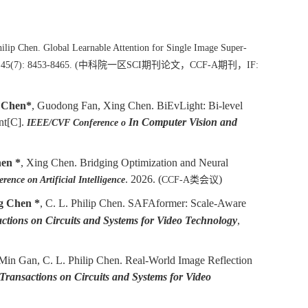
Philip Chen. Global Learnable Attention for Single Image Super-
 45(7): 8453-8465.
(
中科院一区
SCI
期刊论文，
CCF-A
期刊，
IF:
 Chen*
, Guodong Fan, Xing Chen. BiEvLight: Bi-level
nt[C].
I
n Computer Vision and
IEEE/CVF Conference o
hen
*
, Xing Chen. Bridging Optimization and Neural
. 2026. (
)
ence on Artificial Intelligence
CCF-A类会议
g Chen *
, C. L. Philip Chen. SAFAformer: Scale-Aware
tions on Circuits and Systems for Video Technology
,
in Gan, C. L. Philip Chen. Real-World Image Reflection
ransactions on Circuits and Systems for Video