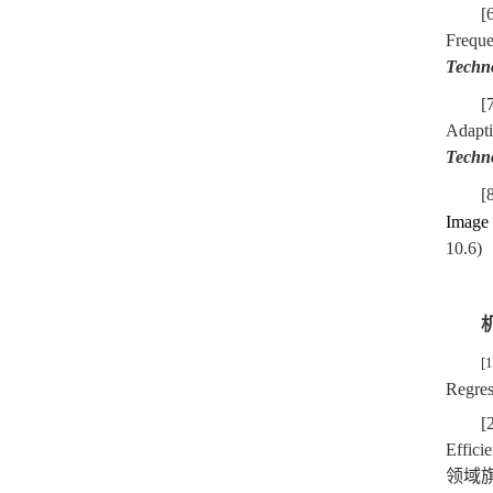
[
Freque
Techn
[
Adapti
Techn
[
Image 
10.6)
[1
Regres
[
Effici
领域