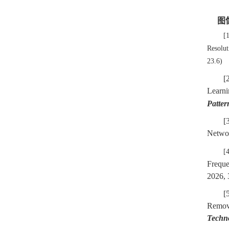
图像
[
Resolu
23.6
)
[
Learni
Patter
[
Networ
[
Freque
2026, 
[
Remova
Techn