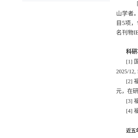
陈光
山学者
目5项
名刊物I
科研
[1
2025/
[2
元，在
[3]
[4]
近五