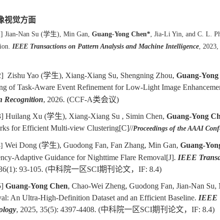
视觉方面
1]
Jian-Nan Su (学生), Min Gan,
Guang-Yong Chen*
, Jia-Li Yin, and C. L. 
tion.
IEEE Transactions on Pattern Analysis and Machine Intelligence
, 2023,
2]
Zishu Yao (学生), Xiang-Xiang Su, Shengning Zhou,
Guang-Yong
ng of Task-Aware Event Refinement for Low-Light Image Enhanceme
n Recognition
, 2026. (CCF-A类会议)
3] Huilang Xu (学生), Xiang-Xiang Su , Simin Chen,
Guang-Yong C
ks for Efficient Multi-view Clustering[C]//
Proceedings of the AAAI Confer
Wei Dong (学生), Guodong Fan, Fan Zhang, Min Gan,
Guang-Yon
4]
ncy-Adaptive Guidance for Nighttime Flare Removal[J].
IEEE Transac
36(1): 93-105.
(
中科院一
区
SCI
期刊论文，
IF: 8.4)
5]
Guang-Yong Chen
, Chao-Wei Zheng, Guodong Fan, Jian-Nan Su, M
l: An Ultra-High-Definition Dataset and an Efficient Baseline.
IEEE T
ology
,
2025, 35(5): 4397-4408
.
(
中科院一
区
SCI
期刊论文，
IF: 8.4)