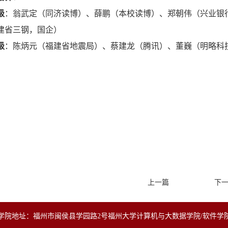
级
：翁武定（同济读博）、薛鹏（本校读博）、郑朝伟（兴业银
建省三钢，国企）
级
：陈炳元（福建省地震局）、蔡建龙（腾讯）、董巍（明略科
上一篇
下
学院地址：福州市闽侯县学园路2号福州大学计算机与大数据学院/软件学