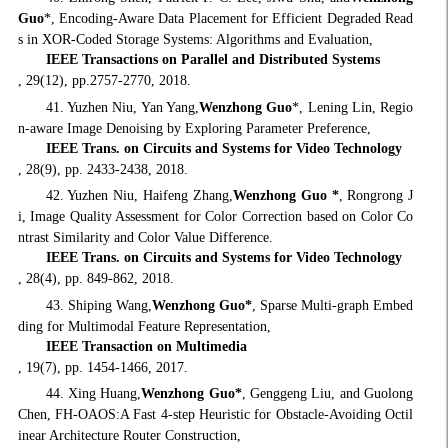
Guo
*, Encoding-Aware Data Placement for Efficient Degraded Read
s in XOR-Coded Storage Systems: Algorithms and Evaluation,
IEEE Transactions on Parallel and Distributed Systems
, 29(12), pp.2757-2770, 2018.
41. Yuzhen Niu, Yan Yang,
Wenzhong Guo
*, Lening Lin, Regio
n-aware Image Denoising by Exploring Parameter Preference,
IEEE Trans. on Circuits and Systems for Video Technology
, 28(9), pp. 2433-2438, 2018.
42. Yuzhen Niu, Haifeng Zhang,
Wenzhong Guo *
, Rongrong J
i, Image Quality Assessment for Color Correction based on Color Co
ntrast Similarity and Color Value Difference.
IEEE Trans. on Circuits and Systems for Video Technology
, 28(4), pp. 849-862, 2018.
43. Shiping Wang,
Wenzhong Guo*
, Sparse Multi-graph Embed
ding for Multimodal Feature Representation,
IEEE Transaction on Multimedia
, 19(7), pp. 1454-1466, 2017.
44. Xing Huang,
Wenzhong Guo*
, Genggeng Liu, and Guolong
Chen, FH-OAOS:A Fast 4-step Heuristic for Obstacle-Avoiding Octil
inear Architecture Router Construction,