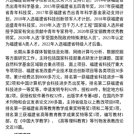
入选福建省高等学校新世纪优秀人才支持计划，2014年获福建省
杰出青年科学基金，2015年获福建省五四青年奖，2017年获福建
省青年科技奖，2017年获福建省杰出青年科学基金滚动支持计
划，2018年入选福建省科技创新领军人才计划，2018年获福建省
运盛青年科技奖，2019年入选“百千万人才工程”国家级人选并被
授予国家有突出贡献中青年专家称号，2020年获宝钢教育优秀教
师奖，2020年入选“享受国务院政府特殊津贴人员”，2021年认定
为福建省A类人才，2022年入选福建省特级人才后备。
长期从事多媒体智能信息处理、网络计算与分析、数据挖掘
等方面研究工作，主持包括国家科技部重点研发计划课题、国家
自然科学基金区域联合重点项目、面上项目、福建省科技厅重大
专项项目、福建省发改委产业技术联合创新项目等各类项目30多
项，累计经费达到8000多万元，排名第一获福建省科技进步一等
奖2项和中国计算机学会科技进步杰出奖等，排名第二获福建省
科技进步一等奖等，申请发明专利62件，授权48件，制定地方标
准2项，获授权软件著作权32件，出版学术专著4部，在国内外学
术刊物和会议发表论文200多篇，主持省级及以上教改项目8项，
排名第一获福建省高等教育教学成果奖特等奖1项和二等奖1项，
排名第三获福建省高等教育教学成果奖特等奖1项，编写教材1
部，在《中国大学教学》、《高等理科教育》等刊物发表教改论
文近10篇。