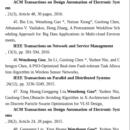
ACM Transactions on Design Automation of Electronic Syst
em
, 21(3), Article 48, 30 pages, 2016.
45. Bin Lin, Wenzhong Guo *, Naixue Xiong*, Guolong Chen,
Athanasios V. Vasilakos, Hong Zhang, A Pretreatment Workflow Sch
eduling Approach for Big Data Applications in Multi-cloud Environ
ments,
IEEE Transactions on Network and Service Management
, 13(3), pp. 581-594, 2016.
46.
Wenzhong Guo
, Jie Li, Guolong Chen *, Yuzhen Niu, and C
hengyu Chen, A PSO-Optimized Real-time Fault-tolerant Task Alloca
tion Algorithm in Wireless Sensor Networks,
IEEE Transactions on Parallel and Distributed Systems
.26(12), pp. 3236-3249, 2015.
47. Xing Huang,Genggeng Liu,
Wenzhong Guo*
, Yuzhen Niu,
Guolong Chen,Obstacle-Avoiding Algorithm in X-Architecture Based
on Discrete Particle Swarm Optimization for VLSI Design,
ACM Transactions on Design Automation of Electronic Syst
ems
, 20(2), Article 24, 28 pages, 2015.
48. Genggeng Liu, Xing Huang,
Wenzhong Guo*
, Yuzhen Niu,