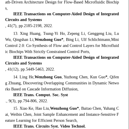
ath-Driven Architecture Design for Flow-Based Microfluidic Biochip
s,
IEEE Transactions on Computer-Aided Design of Integrated
Circuits and Systems
, 41(7), pp.2185-2198, 2022.
13. Xing Huang, Tsung-Yi Ho, Zepeng Li, Genggeng Liu, Lu
Wu, Qingshan Li,
Wenzhong Guo
*
, Bing Li, Ulf Schlichtmann,Mini
Control 2.0: Co-Synthesis of Flow and Control Layers for Microfluid
ic Biochips With Strictly Constrained Control Ports,
IEEE Transactions on Computer-Aided Design of Integrated
Circuits and Systems
, 41(12), pp.5449-5463, 2022.
14. Ling He,
Wenzhong Guo
, Yuzhong Chen, Kun Guo
*
, Qifen
g Zhuang, Discovering Overlapping Communities in Dynamic Netwo
rks Based on Cascade Information Diffusion,
IEEE Trans. Comput. Soc. Syst
., 9(3), pp.794-806, 2022.
15. Xiao Ke, Hao Liu,
Wenzhong Guo
*
, Baitao Chen, Yuhang C
ai, Weibin Chen, Joint Sample Enhancement and Instance-Sensitive F
eature Learning for Efficient Person Search,
IEEE Trans. Circuits Syst. Video Technol.