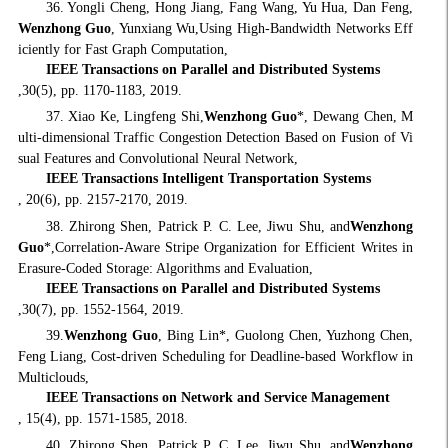
36. Yongli Cheng, Hong Jiang, Fang Wang, Yu Hua, Dan Feng,
Wenzhong Guo
, Yunxiang Wu,Using High-Bandwidth Networks Eff
iciently for Fast Graph Computation,
IEEE Transactions on Parallel and Distributed Systems
,30(5), pp. 1170-1183, 2019.
37. Xiao Ke, Lingfeng Shi,
Wenzhong Guo
*, Dewang Chen, M
ulti-dimensional Traffic Congestion Detection Based on Fusion of Vi
sual Features and Convolutional Neural Network,
IEEE Transactions Intelligent Transportation Systems
, 20(6), pp. 2157-2170, 2019.
38. Zhirong Shen, Patrick P. C. Lee, Jiwu Shu, and
Wenzhong
Guo
*,Correlation-Aware Stripe Organization for Efficient Writes in
Erasure-Coded Storage: Algorithms and Evaluation,
IEEE Transactions on Parallel and Distributed Systems
,30(7), pp. 1552-1564, 2019.
39.
Wenzhong Guo
, Bing Lin*, Guolong Chen, Yuzhong Chen,
Feng Liang, Cost-driven Scheduling for Deadline-based Workflow in
Multiclouds,
IEEE Transactions on Network and Service Management
, 15(4), pp. 1571-1585, 2018.
40. Zhirong Shen, Patrick P. C. Lee, Jiwu Shu, and
Wenzhong