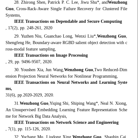
28. Zhirong Shen, Patrick P. C. Lee, Jiwu Shu*, and
Wenzhong
Guo
, Cross-Rack-Aware Single Failure Recovery for Clustered File
Systems,
IEEE Transactions on Dependable and Secure Computing
, 17(2), pp. 248-261, 2020
29. Yuzhen Niu, Guanchao Long, Wenxi Liu*,
Wenzhong Guo
,
Shengfeng He, Boundary-aware RGBD salient object detection with c
ross-modal feature sampling,
IEEE Transactions on Image Processing
, 29, pp. 9496-9507, 2020.
30. Youshen Xia, Jun Wang,
Wenzhong Guo
,Two Reduced-Dim
ension Projection Neural Networks for Nonlinear Programming,
IEEE Transactions on Neural Networks and Learning Syste
ms,
31(6), pp.2020-2029, 2020.
31.
Wenzhong Guo
,Yiqing Shi, Shiping Wang*, Neal N. Xiong,
An Unsupervised Embedding Learning Feature Representation Sche
me for Network Big Data Analysis,
IEEE Transactions on Network Science and Engineering
, 7(1), pp. 115-126, 2020.
32. Yuchang Mo, Liudong Xing,
Wenzhong Guo
, Shaobin Cai,