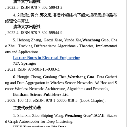
清华大学出版社
, 2022.5. ISBN 978-7-302-59943-2.
4. 刘耿耿,黄兴,
郭文忠
.非曼哈顿结构下超大规模集成电路布
线理论与算法.
清华大学出版社
, 2022.4. ISBN 978-7-302-59944-9.
5. Hehong Zhang, Gaoxi Xiao, Yunde Xie,
Wenzhong Guo
, Cha
o Zhai. Tracking Differentiator Algorithms - Theories, Implementati
ons and Applications.
Lecture Notes in Electrical Engineering
717, Springer
, 2021. ISBN 978-981-15-9383-3.
6. Hongju Cheng, Guolong Chen,
Wenzhong Guo
. Data Gatheri
ng and Data Aggregation in Wireless Sensor Networks. Ad Hoc and S
ensor Wireless Network: Architecture, Algorithms and Protocols,
Bentham Science Publishers Ltd
, 2009. 108-118. eISBN: 978-1-60805-018-5. (Book Chapter).
主要代表性论著
1. Shunxin Xiao,Shiping Wang,
Wenzhong Guo
*
,SGAE: Stacke
d Graph Autoencoder for Deep Clustering,