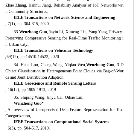
Zhao Zhang, Jianhui Jiang, Reliability Analysis of IoT Networks wit
h Community Structures,
IEEE Transactions on Network Science and Engineering
, 7(1), pp. 304-315, 2020.
33.
Wenzhong Guo
,Jiayin Li, Ximeng Liu, Yang Yang, Privacy-
Preserving Compressive Sensing for Real-Time Traffic Monitoring i
n Urban City
,
IEEE Transactions on Vehicular Technology
,
69(12), pp.14510-14522, 2020.
34. Huan Luo, Cheng Wang, Yiqian Wen,
Wenzhong Guo
, 3-D
Object Classification in Heterogeneous Point Clouds via Bag-of-Wor
ds and Joint Distribution Adaption,
IEEE Geoscience and Remote Sensing Letters
, 16(12), pp.1909-1913, 2019.
35. Shiping Wang, Jinyu Cai, Qihao Lin,
Wenzhong Guo*
, An overview of Unsupervised Deep Feature Representation for Text
Categorization,
IEEE Transactions on Computational Social Systems
, 6(3), pp. 504-517, 2019.