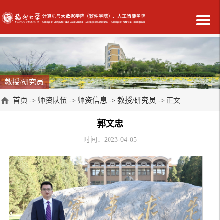
教授/研究员
首页
师资队伍
师资信息
教授/研究员
->
->
->
-> 正文
郭文忠
时间：2023-04-05