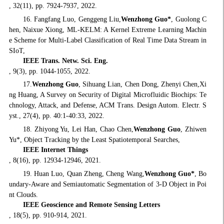
, 32(11), pp. 7924-7937, 2022.
16. Fangfang Luo, Genggeng Liu,
Wenzhong Guo
*
, Guolong C
hen, Naixue Xiong, ML-KELM: A Kernel Extreme Learning Machin
e Scheme for Multi-Label Classification of Real Time Data Stream in
SIoT,
IEEE Trans. Netw. Sci. Eng.
, 9(3), pp. 1044-1055, 2022.
17.
Wenzhong Guo
, Sihuang Lian, Chen Dong, Zhenyi Chen,Xi
ng Huang, A Survey on Security of Digital Microfluidic Biochips: Te
chnology, Attack, and Defense, ACM Trans. Design Autom. Electr. S
yst., 27(4), pp. 40:1-40:33, 2022.
18. Zhiyong Yu, Lei Han, Chao Chen,
Wenzhong Guo
, Zhiwen
Yu*, Object Tracking by the Least Spatiotemporal Searches,
IEEE Internet Things
, 8(16), pp. 12934-12946, 2021.
19. Huan Luo, Quan Zheng, Cheng Wang,
Wenzhong Guo*
, Bo
undary-Aware and Semiautomatic Segmentation of 3-D Object in Poi
nt Clouds.
IEEE Geoscience and Remote Sensing Letters
, 18(5), pp. 910-914, 2021.