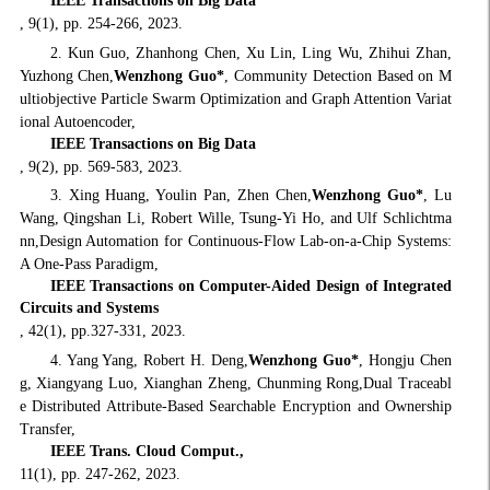
IEEE Transactions on Big Data
, 9(1), pp. 254-266, 2023.
2. Kun Guo, Zhanhong Chen, Xu Lin, Ling Wu, Zhihui Zhan,
Yuzhong Chen,
Wenzhong Guo
*
, Community Detection Based on M
ultiobjective Particle Swarm Optimization and Graph Attention Variat
ional Autoencoder,
IEEE Transactions on Big Data
, 9(2), pp. 569-583, 2023.
3. Xing Huang, Youlin Pan, Zhen Chen,
Wenzhong Guo
*
, Lu
Wang, Qingshan Li, Robert Wille, Tsung-Yi Ho, and Ulf Schlichtma
nn,Design Automation for Continuous-Flow Lab-on-a-Chip Systems:
A One-Pass Paradigm,
IEEE Transactions on Computer-Aided Design of Integrated
Circuits and Systems
, 42(1), pp.327-331, 2023.
4. Yang Yang, Robert H. Deng,
Wenzhong Guo*
, Hongju Chen
g, Xiangyang Luo, Xianghan Zheng, Chunming Rong,Dual Traceabl
e Distributed Attribute-Based Searchable Encryption and Ownership
Transfer,
IEEE Trans. Cloud Comput.,
11(1), pp. 247-262, 2023.