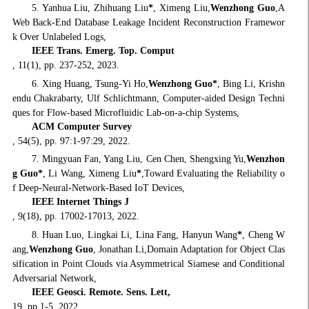
5. Yanhua Liu, Zhihuang Liu
*
, Ximeng Liu,
Wenzhong Guo
,A
Web Back-End Database Leakage Incident Reconstruction Framewor
k Over Unlabeled Logs,
IEEE Trans. Emerg. Top. Comput
, 11(1), pp. 237-252, 2023.
6. Xing Huang, Tsung-Yi Ho,
Wenzhong Guo*
, Bing Li, Krishn
endu Chakrabarty, Ulf Schlichtmann, Computer-aided Design Techni
ques for Flow-based Microfluidic Lab-on-a-chip Systems,
ACM Computer Survey
, 54(5), pp. 97:1-97:29, 2022.
7. Mingyuan Fan, Yang Liu, Cen Chen, Shengxing Yu,
Wenzhon
g Guo
*
, Li Wang, Ximeng Liu
*
,Toward Evaluating the Reliability o
f Deep-Neural-Network-Based IoT Devices,
IEEE Internet Things J
, 9(18), pp. 17002-17013, 2022.
8. Huan Luo, Lingkai Li, Lina Fang, Hanyun Wang
*
, Cheng W
ang,
Wenzhong Guo
, Jonathan Li,Domain Adaptation for Object Clas
sification in Point Clouds via Asymmetrical Siamese and Conditional
Adversarial Network,
IEEE Geosci. Remote. Sens. Lett,
19, pp.1-5, 2022.