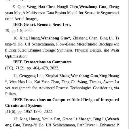
9. Qian Weng, Hao Chen, Hongli Chen,
Wenzhong Guo
, Zheng
yuan Mao,A Multisensor Data Fusion Model for Semantic Segmentati
on in Aerial Images,
IEEE Geosci. Remote. Sens. Lett,
19, pp.1-5, 2022.
10. Xing Huang,
Wenzhong Guo
*
, Zhisheng Chen, Bing Li, Ts
ung-Yi Ho, Ulf Schlichtmann, Flow-Based Microfluidic Biochips wit
h Distributed Channel Storage: Synthesis, Physical Design, and Wash
Optimization,
IEEE Transactions on Computers
(TC), 71(2), pp. 464,-478, 2022.
11. Genggeng Liu, Xinghai Zhang,
Wenzhong Guo
,Xing Huang
*
, Wen-Hao Liu, Kai-Yuan Chao, Ting-Chi Wang, Timing-Aware La
yer Assignment for Advanced Process Technologies Considering via
Pillars,
IEEE Transactions on Computer-Aided Design of Integrated
Circuits and Systems
,41(6), pp. 1957-1970, 2022.
12. Xing Huang, Youlin Pan, Grace Li Zhang*, Bing Li,
Wenzh
ong Guo
, Tsung-Yi Ho, Ulf Schlichtmann, PathDriver+: Enhanced P