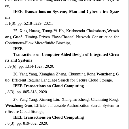
on,
IEEE Transactions on Systems, Man and Cybernetics: Syste
ms
,51(8), pp. 5218-5229, 2021.
25. Xing Huang, Tsung-Yi Ho, Krishnendu Chakrabarty,
Wenzh
ong Guo
*, Timing-Driven Flow-Channel Network Construction for
Continuous-Flow Microfluidic Biochips,
IEEE
Transactions on Computer-Aided Design of Integrated Circu
its and Systems
, 39(6), pp. 1314-1327, 2020.
26. Yang Yang, Xianghan Zheng, Chunming Rong,
Wenzhong G
uo
, Efficient Regular Language Search for Secure Cloud Storage,
IEEE Transactions on Cloud Computing
, 8(3), pp. 805-818, 2020.
27. Yang Yang, Ximeng Liu, Xianghan Zheng, Chunming Rong,
Wenzhong Guo
, Efficient Traceable Authorization Search System fo
r Secure Cloud Storage,
IEEE Transactions on Cloud Computing
, 8(3), pp. 819-832, 2020.