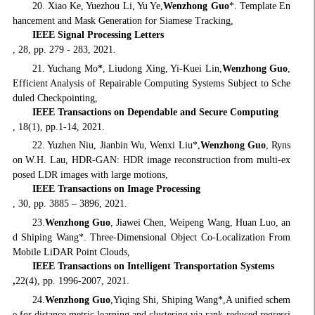
20. Xiao Ke, Yuezhou Li, Yu Ye,
Wenzhong Guo
*. Template En
hancement and Mask Generation for Siamese Tracking,
IEEE Signal Processing Letters
, 28, pp. 279 - 283, 2021.
21. Yuchang Mo
*
, Liudong Xing, Yi-Kuei Lin,
Wenzhong Guo
,
Efficient Analysis of Repairable Computing Systems Subject to Sche
duled Checkpointing,
IEEE Transactions on Dependable and Secure Computing
, 18(1), pp.1-14, 2021.
22. Yuzhen Niu, Jianbin Wu, Wenxi Liu*,
Wenzhong Guo
, Ryns
on W.H. Lau, HDR-GAN: HDR image reconstruction from multi-ex
posed LDR images with large motions,
IEEE Transactions on Image Processing
, 30, pp. 3885 – 3896, 2021.
23.
Wenzhong Guo
, Jiawei Chen, Weipeng Wang, Huan Luo, an
d Shiping Wang*. Three-Dimensional Object Co-Localization From
Mobile LiDAR Point Clouds,
IEEE Transactions on Intelligent Transportation Systems
,
22(4), pp. 1996-2007, 2021.
24.
Wenzhong Guo
,Yiqing Shi, Shiping Wang*,A unified schem
e for distance metric learning and clustering via rank-reduced regressi