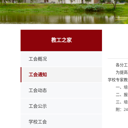
教工之家
工会概况
各分工
为提高
工会通知
学校专家教
一、培
工会动态
二、报
三、培
工会公示
附：2
学校工会
20