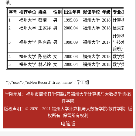
馈。
序号
推荐单位
姓名
性别
出生年月
就读学校
年级
专业/班级
1
福州大学
蔡熠
男
1995.03
福州大学
2018
计算机技术
2
福州大学
王家祥
男
2000.04
福州大学
2018
信息安全
计算机科学
3
福州大学
陈启昌
男
1998.09
福州大学
2017
与技术（实
验班）
4
福州大学
陈丽达
女
2000.08
福州大学
2018
数学类
5
福州大学
林艺玲
女
2000.04
福州大学
2018
数学类
"},"user":{"isNewRecord":true,"name":"学工组
学院地址：福州市闽侯县学园路2号福州大学计算机与大数据学院/软
件学院
版权声明：© 2020 - 2021 福州大学计算机与大数据学院/软件学院. 版
权所有. 保留所有权利
电脑版