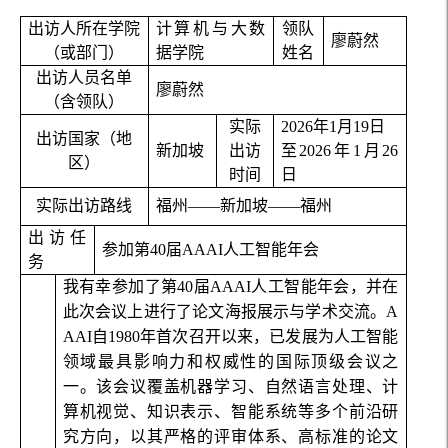
出访人所在学院
计算机与大数
领队
廖蔚然
（或部门）
据学院
姓名
出访人员名单
廖蔚然
（含领队）
实际
2026
年
1
月
19
日
出访国家（地
新加坡
出访
至
2026
年
1
月
26
区）
时间
日
实际出访路线
福州——新加坡——福州
出访任
参加第
40
届
AAAI
人工智能年会
务
我有幸参加了第
40
届
AAAI
人工智能年会，并在
此次会议上进行了论文海报展示与学术交流。
A
AAI
自
1980
年首次召开以来，已发展为人工智能
领域最具影响力和权威性的国际顶级会议之
一。该会议覆盖机器学习、自然语言处理、计
算机视觉、知识表示、智能系统等多个前沿研
究方向，以其严格的评审体系、高标准的论文