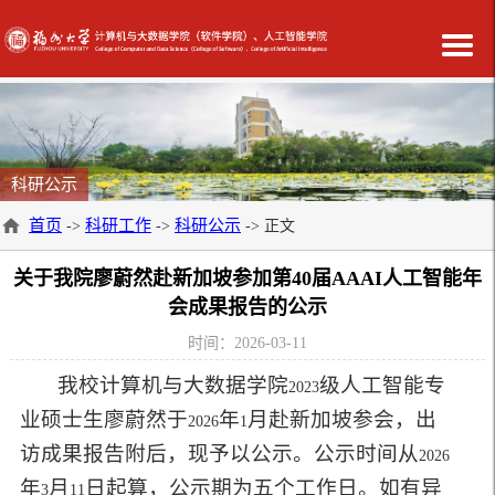
科研公示
首页
科研工作
科研公示
->
->
-> 正文
关于我院廖蔚然赴新加坡参加第40届AAAI人工智能年
会成果报告的公示
时间：2026-03-11
我校计算机与大数据学院
级人工智能专
2023
业硕士生廖蔚然于
年
月赴新加坡参会，出
2026
1
访成果报告附后，现予以公示。公示时间从
2026
年
月
日起算，公示期为五个工作日。如有异
3
11