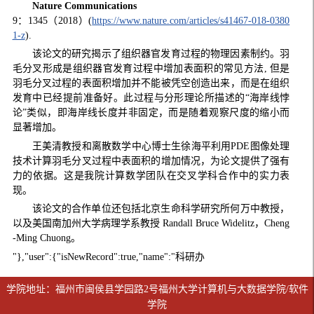
Nature Communications
9
：
1345
（
2018
）
(
https://www.nature.com/articles/s41467-018-0380
1-z
).
该论文的研究揭示了组织器官发育过程的物理因素制约。羽
毛分叉形成是组织器官发育过程中增加表面积的常见方法
,
但是
羽毛分叉过程的表面积增加并不能被凭空创造出来，而是在组织
发育中已经提前准备好。此过程与分形理论所描述的
“
海岸线悖
论
”
类似，即海岸线长度并非固定，而是随着观察尺度的缩小而
显著增加。
王美清教授和离散数学中心博士生徐海平利用
PDE
图像处理
技术计算羽毛分叉过程中表面积的增加情况，为论文提供了强有
力的依据。这是我院计算数学团队在交叉学科合作中的实力表
现。
该论文的合作单位还包括
北京生命科学研究所何万中教授，
以及美国南加州大学病理学系教授
Randall Bruce Widelitz
，
Cheng
-Ming Chuong
。
"},"user":{"isNewRecord":true,"name":"科研办
学院地址：福州市闽侯县学园路2号福州大学计算机与大数据学院/软件
学院