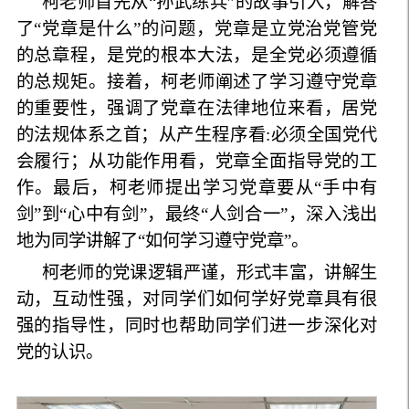
柯老师首先从“孙武练兵”的
故事引入
，解答
了
“
党章
是什么”
的
问题，党章是立党治党管党
的总章程，是党的根本大法，是全党必须遵循
的总规矩
。接着，柯老师阐述了学习遵守党章
的
重要性，强调了党章在法律地位来看
，居党
的法规体系之首；
从
产生程序看:必须全国党代
会履行；从功能作用看，党章
全面
指导党的工
作。
最后，柯老师提出
学习
党章
要从“
手中有
剑
”
到
“
心中
有剑”
，最终
“
人剑合一
”
，
深入浅出
地
为同学讲解了“
如何
学习遵守党章”
。
柯老师的党课逻辑严谨，形式丰富，讲解生
动，互动
性强
，对同学们如何学好党章具有很
强的指导性，同时也帮助同学们进一步深化对
党的认识。