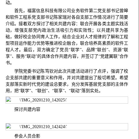
动。
首先，福富信息科技有限公司业务软件第二党支部书记曾皞
和软件工程系党支部书记陈家瑞对各自支部工作情况进行了简要
介绍。接着双方探讨了相关共建内容：联合开展各类主题实践活
动，增强支部党内政治生活吸引力和实效性；以共建共享为基
础，做好校企协同育人工作，结合企业对人才规律的了解和工程
型项目运作能力优势等推进校企融合，联合培养高素质的软件工
程人才。最后，双方确定了党员
“
联学
”
、品牌
“
联创
”
、资源
“
联
享
”
、服务“联动”
的具体合作共建内容，并签订了
“
党建翼联
”
合作
书。
学院党委书记陈笃钦对此次共建活动进行了点评，强调了校
企支部共建的重要意义和作用
，
并对
共建
提出了殷切希望
。
希望
支部落实新时代党的建设总要求，充分发挥基层党支部的主体作
用
，
把
“
联学
”
、
“
联创
”
、
“
联享
”
、“联动”
落到实处。
探讨共建内容
参会人员合影