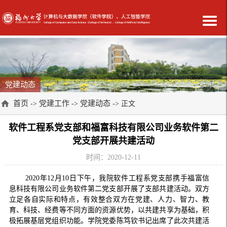
党建动态
首页
党建工作
党建动态
->
->
-> 正文
软件工程系党支部和福富科技有限公司业务软件第二
党支部开展共建活动
时间：2020-12-11
2020
年
12
月
10
日下午，我院软件工程系党支部携手福富信
息科技有限公司业务软件第二
党
支部开展了支部共建活动
。双方
立足各自实际和特点，有效整合双方在党建、人力、智力、教
育、科技、经费等不同方面的资源优势，以共建共享为基础，积
极拓展基层党组织功能。学院党委
陈笃钦
书记
出席了此次共建活