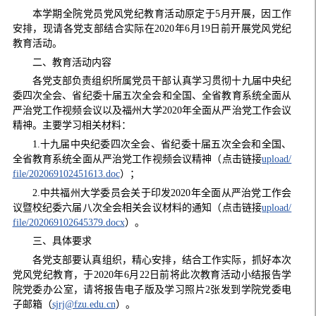
本学期全院党员党风党纪教育活动原定于
5
月开展，因工作
安排，现请各党支部结合实际在
2020
年
6
月
19
日前开展党风党纪
教育活动。
二、教育活动内容
各党支部负责组织所属党员干部认真学习贯彻十九届中央纪
委四次全会、省纪委十届五次全会和全国、全省教育系统全面从
严治党工作视频会议以及福州大学
2020
年全面从严治党工作会议
精神。主要学习相关材料：
1.
十九届中央纪委四次全会、省纪委十届五次全会和全国、
全省教育系统全面从严治党工作视频会议精神（点击链接
upload/
file/202069102451613.doc
）；
2.
中共福州大学委员会关于印发
2020
年全面从严治党工作会
议暨校纪委六届八次全会相关会议材料的通知（点击链接
upload/
file/202069102645379.docx
）。
三、具体要求
各党支部要认真组织，精心安排，结合工作实际，抓好本次
党风党纪教育，于
2020
年
6
月
22
日前将此次教育活动小结报告学
院党委办公室，请将报告电子版及学习照片
2
张发到学院党委电
子邮箱（
sjrj@fzu.edu.cn
）。