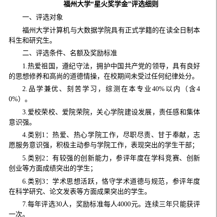
福州大学“星火奖学金”评选细则
一、评选对象
福州大学计算机与大数据学院具有正式学籍的在读全日制本
科生和研究生。
二、评选条件、名额及奖励标准
1.热爱祖国，遵纪守法，拥护中国共产党的领导，具有良好
的思想修养和高尚的道德情操，在校期间未受过任何纪律处分。
2.品学兼优、刻苦学习，综测在本专业40%以内（含4
0%）。
3.爱校荣校、爱院荣院，关心学院建设发展，责任感和集体
意识强。
4.类别1：热爱、热心学院工作，尽职尽责、甘于奉献，志
愿服务意识强，积极主动参与学院工作，表现突出的学生干部；
5.类别2：有较强的创新能力，参评年度在学科竞赛、创新
创业等方面成绩突出的学生；
6.类别3：学术思想活跃，恪守学术道德与规范，参评年度
在科学研究、论文发表等方面成果突出的学生。
7.每年评选30人，奖励标准每人4000元。连续三年只能获评
一次。