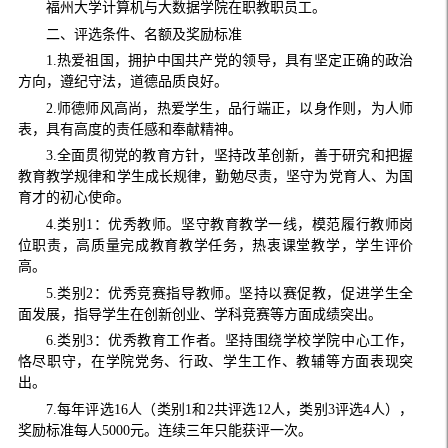
福州大学计算机与大数据学院在职教职员工。
二、评选条件、名额及奖励标准
1.热爱祖国，拥护中国共产党的领导，具有坚定正确的政治
方向，遵纪守法，道德品质良好。
2.师德师风高尚，热爱学生，品行端正，以身作则，为人师
表，具有高度的责任感和奉献精神。
3.全面贯彻党的教育方针，坚持改革创新，善于研究和把握
教育教学规律和学生成长规律，勤勉尽责，坚守为党育人、为国
育才的初心使命。
4.类别1：优秀教师。坚守教育教学一线，模范履行教师岗
位职责，高质量完成教育教学任务，热衷课堂教学，学生评价
高。
5.类别2：优秀竞赛指导教师。坚持以赛促教，促进学生全
面发展，指导学生在创新创业、学科竞赛等方面成绩突出。
6.类别3：优秀教育工作者。坚持围绕学校学院中心工作，
恪尽职守，在学院党务、行政、学生工作、教辅等方面表现突
出。
7.每年评选16人（类别1和2共评选12人，类别3评选4人），
奖励标准每人5000元。连续三年只能获评一次。