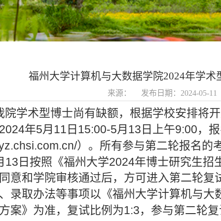
福州大学计算机与大数据学院2024年学术
来源： 发布日期：2024-05-1
我院学术型博士尚有缺额，根据学校安排将开
2024
5
11
15:00-5
13
9:00
年
月
日
月
日上午
，报
/yz.chsi.com.cn/
）。所有参与第二轮报名的
13
2024
月
日按照《福州大学
年博士研究生招
同意和学院审核通过后，方可进入第二轮复
、录取办法等事项以《福州大学计算机与大
1:3
方案》为准，复试比例为
，参与第二轮复