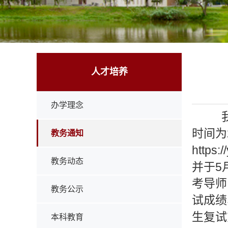
人才培养
办学理念
时间为
教务通知
https:/
教务动态
5
并于
考导师
教务公示
试成绩
生复试
本科教育