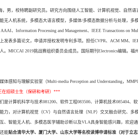
海，男，校特聘副研究员。
研究方向
围绕人工智能、计算机视觉、
自然语
能无人机系统，
多模态大语言模型
，
多媒体/
多模态
数据分析与处理，
多
I、Information Processing and Management、IEEE Transactions on Mu
发表多篇论文，申请并授权发明专利多项。担任CVPR、ACM MM、IEEE TMM、
。MICCAI 2019挑战赛组织委员会成员。国际期刊Electronics编
感知与理解实验室（Multi-media Perception and Understand
室正在招硕士生（保研和考研）***
算机科学与技术081200、软件工程083500、计算机技术085404、软
能力，对计算机视觉（CV）与自然语言处理（NLP）交叉融合研究、多
互、智能无人机、多模态医学
辅助
诊断以及VLA具身智能感兴趣，欢迎
还能
贴合
清华大学、厦门大学、山东大学等名校读博申请标准（对于立志