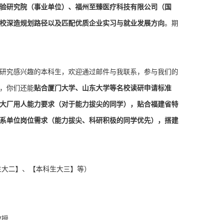
验研究院（事业单位）、福州至臻医疗科技有限公司（国
校深造规划路径以及匹配优质企业实习与就业发展方向
。
期
研究感兴趣的本科生，欢迎通过邮件与我联系，参与我们的
，你们还能
贴合
厦门大学、山东大学等名校读研
申请标准
大厂用人能力要求
（对于能力拔尖的同学），
贴合
福建省特
系单位岗位需求
（
能力拔尖、科研积极的同学优先
），
搭建
生大二】、
【本科生大三】等
）
教授