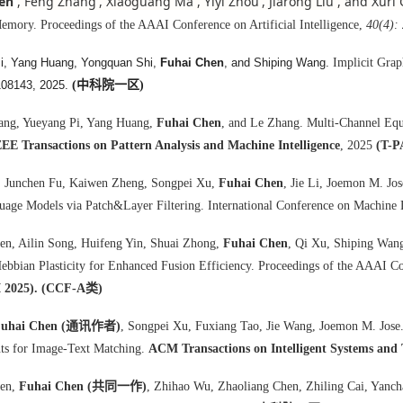
en
,
Feng Zhang
,
Xiaoguang Ma
,
Yiyi Zhou
,
Jiarong Liu
, and
Xuri 
emory. Proceedings of the AAAI Conference on Artificial Intelligence,
40(4):
i, Yang Huang, Yongquan Shi,
Fuhai Chen
, and Shiping Wang.
Implicit Grap
108143, 2025.
(中科院一区)
ang, Yueyang Pi, Yang Huang,
Fuhai Chen
, and Le Zhang. Multi-Channel Eq
EEE Transactions on Pattern Analysis and Machine Intelligence
, 2025
(T-
, Junchen Fu, Kaiwen Zheng, Songpei Xu,
Fuhai Chen
, Jie Li, Joemon M. Jos
uage Models via Patch&Layer Filtering. International Conference on Machine
n, Ailin Song, Huifeng Yin, Shuai Zhong,
Fuhai Chen
, Qi Xu, Shiping Wan
ebbian Plasticity for Enhanced Fusion Efficiency.
Proceedings of the AAAI Con
 2025). (CCF-A类)
Fuhai Chen (通讯作者)
, Songpei Xu, Fuxiang Tao, Jie Wang, Joemon M. Jose. 
s for Image-Text Matching.
ACM Transactions on Intelligent Systems and
en,
Fuhai Chen (共同一作)
, Zhihao Wu, Zhaoliang Chen, Zhiling Cai, Yanc