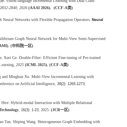
Ge.
Vision-language Incremental Learning with Dual Class-
 2832-2840, 2026
(AAAI 2026).
(CCF-A类)
h Neural Networks with Flexible Propagation Operators.
Neural
uilibrium Graph Neural Network for Multi-View Semi-Supervised
PAMI). (中科院一区)
e, Xuri Ge. Double-Filter: Efficient Fine-tuning of Pre-trained
 Learning,
2025
(ICML 2025). (CCF-A类)
g and Mingkun Xu. Multi-View Incremental Learning with
ference on Artificial Intelligence,
39(2): 1265-1273,
Hire: Hybrid-modal Interaction with Multiple Relational
 Technology
,
16(3): 1-23,
2025.
(JCR一区)
hao Tan, Shiping Wang. Heterogeneous Graph Embedding with