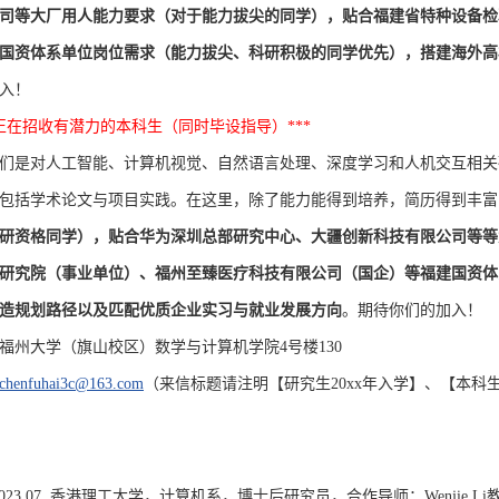
司等大厂用人能力要求（对于能力拔尖的同学），
贴合
福建省特种设备检
国资体系单位岗位需求（
能力拔尖、科研积极的同学优先），搭建
海外高
入！
室正在招收有潜力的本科生（同时毕设指导）***
们是对
人工智能、计算机视觉、
自然语言处理、深度学习和人机交互
相关
包括学术论文与项目实践。在这里，除了能力能得到培养，简历得到丰富
研资格同学），
贴合
华为深圳总部研究中心、大疆创新科技有限公司等
等
研究院（事业单位）、福州至臻医疗科技有限公司（国企）等
福建国资体
造规划路径以及匹配优质企业实习与就业发展方向
。期待你们的加入！
福州大学（旗山校区）数学与计算机学院4号楼130
chenfuhai3c@163.com
（来信标题请注明
【研究生20xx年入学】、
【本科
 ~ 2023.07, 香港理工大学，计算机系，博士后研究员，合作导师：Wenjie Li