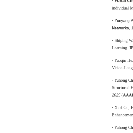
Fuhai Ch
·
individual M
·
Yueyang P
Networks
,
·
Shiping W
Learning.
I
·
Yaoqin He
Vision-Lang
·
Yuhong Che
Structured H
2025
(AAAI
·
Xuri Ge,
Enhancement
·
Yuhong Ch