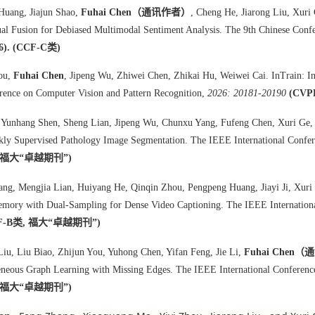
Huang, Jiajun Shao,
Fuhai Chen（通讯作者）
, Cheng He, Jiarong Liu, Xuri
ual Fusion for Debiased Multimodal Sentiment Analysis.
The 9th Chinese Confe
6). (CCF-C类)
ou,
Fuhai Chen
, Jipeng Wu, Zhiwei Chen, Zhikai Hu, Weiwei Cai. InTrain: Int
ence on Computer Vision and Pattern Recognition,
2026: 20181-20190
(CVP
 Yunhang Shen, Sheng Lian, Jipeng Wu, Chunxu Yang, Fufeng Chen, Xuri Ge
ly Supervised Pathology Image Segmentation.
The IEEE International Confe
, 福大“卓越期刊”)
ng, Mengjia Lian, Huiyang He, Qinqin Zhou, Pengpeng Huang, Jiayi Ji, Xuri
mory with Dual-Sampling for Dense Video Captioning. The IEEE Internatio
CCF-B类, 福大“卓越期刊”)
iu, Liu Biao, Zhijun You, Yuhong Chen, Yifan Feng, Jie Li,
Fuhai Chen
eneous Graph Learning with Missing Edges. The IEEE International Confere
 福大“
卓越期刊
”)