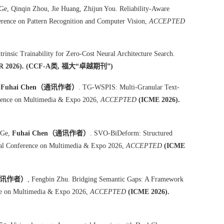
 Ge, Qinqin Zhou, Jie Huang, Zhijun You. Reliability-Aware
rence on Pattern Recognition and Computer Vision,
ACCEPTED
rinsic Trainability for Zero-Cost Neural Architecture Search.
R 2026). (CCF-A类,
福大“卓越期刊”
)
,
Fuhai Chen（通讯作者）
. TG-WSPIS: Multi-Granular Text-
rence on Multimedia & Expo 2026,
ACCEPTED
(ICME 2026).
 Ge,
Fuhai Chen
（通讯作者）
. SVO-BiDeform: Structured
nal Conference on Multimedia & Expo 2026,
ACCEPTED
(ICME
（通讯作者）
, Fengbin Zhu. Bridging Semantic Gaps: A Framework
nce on Multimedia & Expo 2026,
ACCEPTED
(ICME 2026).