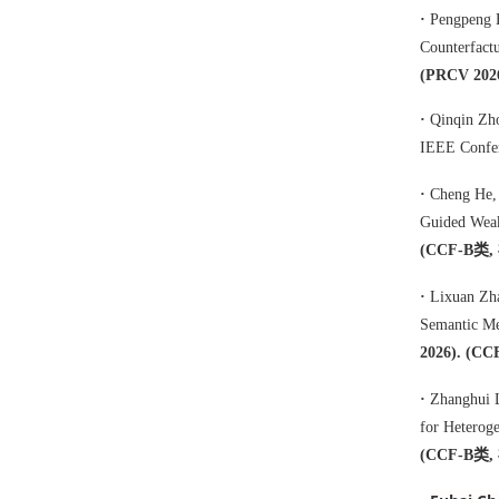
·
Pengpeng 
Counterfact
(PRCV 202
·
Qinqin Zh
IEEE Confer
·
Cheng He,
Guided Weak
(CCF-B类
·
Lixuan Zha
Semantic Me
2026). (
·
Zhanghui L
for Heterog
(CCF-B类,