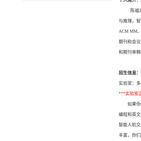
个人简介：
陈福
与推理，智
ACM MM、AAA
期刊和会议上
和期刊审稿人
招生信息：
实验室：多媒体
***实验
如果你们是计
编程和英文
智能人机交
丰富，你们