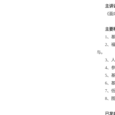
主讲
《面
主要
1
、基
2、福
与。
3、
4、
5
、
6
、
7
、
8、
已发