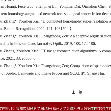
hen Huang, Fuce Guo, Shengmei Lin, Yongmei Dai, Qianshun Chen,
S
istent homology-augmented network for esophageal cancer lesion detec
u Zhang*
; Youshen Xia; 4D computed tomography super-resolution re
on, Pattern Recognition, 2022, 121, 108150
（
u Zhang*
; Youshen Xia; Changzhong Zou; An adaptive regularizatio
on data in Poisson-Gaussian noise, Optik, 2019, 188: 172-186.
u Zhang
; Youshen Xia*; CT image reconstruction algorithms: A comp
ce, 2021, 33, e5506: 0.
u Zhang*
; Youshen Xia; Changzhong Zou; Comparison of sparse-view
 on Audio, Language and Image Processing (ICALIP), Shang Hai.
上一篇
下
学院地址：福州市闽侯县学园路2号福州大学计算机与大数据学院/软件学