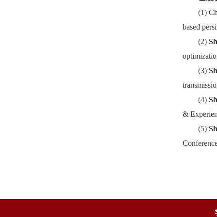
(1) C
based pers
(2)
Sh
optimizati
(3)
Sh
transmissi
(4)
Sh
& Experien
(5)
Sh
Conference