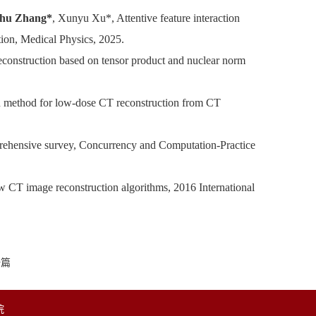
hu Zhang*
, Xunyu Xu*, Attentive feature interaction
tion, Medical Physics, 2025.
construction based on tensor product and nuclear norm
n method for low-dose CT reconstruction from CT
rehensive survey, Concurrency and Computation-Practice
 CT image reconstruction algorithms, 2016 International
一篇
院