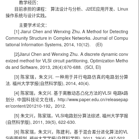
教学经历：
目前承担的课程： 算法设计与分析、J2EE应用开发、Linux
操作系统与设计实践。
主要学术论文：
[1] Jiarui Chen and
Wenxing
Zhu. A Method for Detecting
Community Structure in Complex Networks. Journal of Compu
tational Information Systems, 2014, 10(12). (EI)
[2]Jiarui Chen and
Wenxing
Zhu. A discrete dynamic
conv
exized
method for VLSI circuit partitioning, Optimization Metho
ds and Software, 2013, 28(4):670-688. (SCI, EI)
[3]
陈家瑞，朱文兴
.
一种用于并行电路仿真的电路划分算
法
.
福州大学学报
(
自然科学版
), 2014, 40(4).
[4]
陈家瑞，朱文兴
.
基于离散动态凸化方法的VLSI
电路k路
划分
.
中国科技论文在线，http
://www.paper.edu.cn/
releasepap
er
/content/
201210-192，2012
.
[5]
朱文兴，陈家瑞，VLSI电路划分算法综述
,
福州大学学报
(
自然科学版
), 2011, 39(5), 622-630.
[6] 陈家瑞，朱文兴，陈建利，基于混合差分进化算法的VL
SI布图规划,
福州大学学报
(
自然科学版
), 2011, 39(4), 497-502.