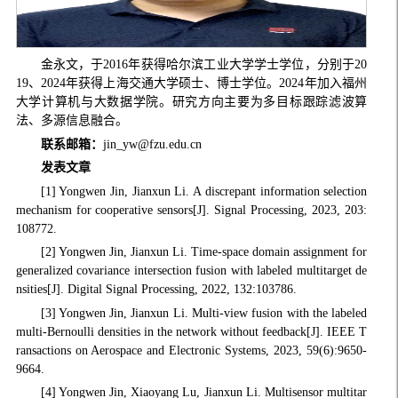
金永文，于2016年获得哈尔滨工业大学学士学位，分别于20
19、2024年获得上海交通大学硕士、博士学位。2024年加入福州
大学计算机与大数据学院。研究方向主要为多目标跟踪滤波算
法、多源信息融合。
联系邮箱：
jin_yw@fzu.edu.cn
发表文章
[1] Yongwen Jin, Jianxun Li. A discrepant information selection
mechanism for cooperative sensors[J]. Signal Processing, 2023, 203:
108772.
[2] Yongwen Jin, Jianxun Li. Time-space domain assignment for
generalized covariance intersection fusion with labeled multitarget de
nsities[J]. Digital Signal Processing, 2022, 132:103786.
[3] Yongwen Jin, Jianxun Li. Multi-view fusion with the labeled
multi-Bernoulli densities in the network without feedback[J]. IEEE T
ransactions on Aerospace and Electronic Systems, 2023, 59(6):9650-
9664.
[4] Yongwen Jin, Xiaoyang Lu, Jianxun Li. Multisensor multitar