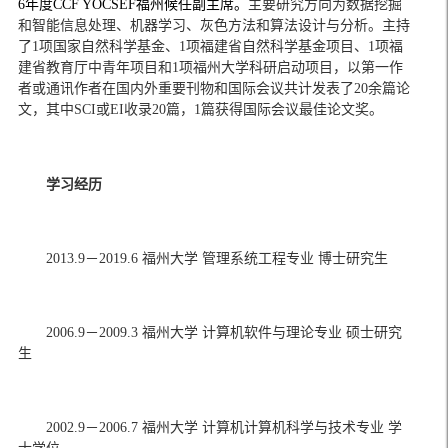
6
年度
CCF YOCSEF
福州候任副主席。
主要研究方向为数据挖掘
和智能信息处理、机器学习、灰色方法和算法设计与分析。主持
了
1
项国家自然科学基金、
1
项福建省自然科学基金项目、
1
项福
建省教育厅中青年项目和
1
项福州大学科研启动项目，以第一作
者或通讯作者在国内外重要刊物和国际会议共计发表了
20
余篇论
文，其中
SCI
或
EI
收录
20
篇，
1
篇获得国际会议最佳论文奖。
学习经历
2013.9
－
2019.6 
福州大学 管理系统工程专业 博士研究生
2006.9
－
2009.3 
福州大学 计算机软件与理论专业 硕士研究
生
2002.9
－
2006.7 
福州大学 计算机计算机科学与技术专业 学