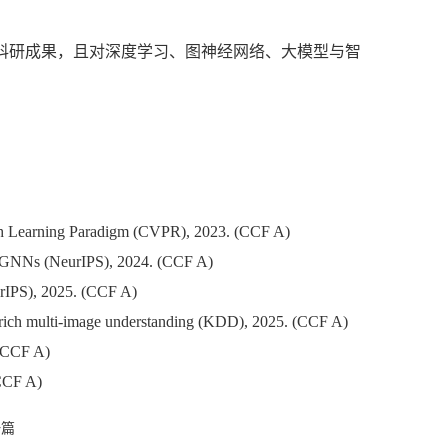
科研成果，且对深度学习、图神经网络、大模型与智
aph Learning Paradigm (CVPR), 2023. (CCF A)
th GNNs (NeurIPS), 2024. (CCF A)
rIPS), 2025. (CCF A)
rich multi-image understanding (KDD), 2025. (CCF A)
 (CCF A)
(CCF A)
一篇