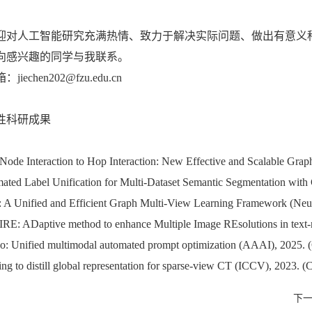
对人工智能研究充满热情、致力于解决实际问题、做出有意义
向感兴趣的同学与我联系。
iechen202@fzu.edu.cn
性科研成果
Node Interaction to Hop Interaction: New Effective and Scalable Gr
ated Label Unification for Multi-Dataset Semantic Segmentation wi
A Unified and Efficient Graph Multi-View Learning Framework (Neu
E: ADaptive method to enhance Multiple Image REsolutions in text-
o: Unified multimodal automated prompt optimization (AAAI), 2025.
ng to distill global representation for sparse-view CT (ICCV), 2023. 
下