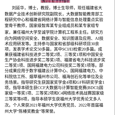
刘延华，博士，教授，博士生导师，
现任福建省大
数据产业技术创新研究院副院长，
大数据智能教育部工
程研究中心和福建省网络计算与智能信息处理重点实验
室骨干教师
，国家级智库某专业组成员和某专家组专
家，
兼任
福州大学至诚学院计算机工程系主任
。研究方
向为网络空间安全、数据安全、知识图谱及应用、AI技
术应用研发等。主持参与国家和省部级科研项目30余
项，发表学术论文50多篇，其中SCI/EI检索20多篇。成
果获福建省科技进步二等奖2项、三等奖1项和中国安全
生产协会科技进步奖二等奖1项、福建省电力科技进步奖
二等奖1项、国网福建电力公司科技奖二等奖1项等。
部
分成果应用于数字福建云计算中心、国网福建电力、中
科院信工所、烟草
福州市公司
、福海创石化等单位及业
务场景。指导研究生获国家奖学金4项和GF科研奖学金1
项，指导本硕生获CCF大数据与计算智能竞赛(BDCI)国
家级一等奖1项、三等奖2项和C4网络技术挑战赛国家级
三等奖等
8项，指导本硕学生
获
福州大学优秀论文
多人
次
。个人荣获2021年福州大学优秀党员、2022年首届福
州大学“陈椿奖教金”等荣誉。