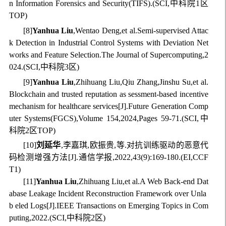
n Information Forensics and Security(TIFS).(SCI,中科院1区
TOP)
[8]
Yanhua Liu
,Wentao Deng,et al.Semi-supervised Attac
k Detection in Industrial Control Systems with Deviation Net
works and Feature Selection.The Journal of Supercomputing,2
024.(SCI,中科院3区)
[9]
Yanhua Liu
,Zhihuang Liu,Qiu Zhang,Jinshu Su,
et al.
Blockchain and trusted reputation as sessment-based incentive
mechanism for healthcare services[J].Future Generation Comp
uter Systems(FGCS),Volume 154,2024,Pages 59-71.(SCI,中
科院2区TOP)
[10]
刘延华
,李嘉琪,欧振贵,等
.对抗训练驱动的恶意代
码检测增强方法[J].通信学报,2022,43(9):169-180.(
EI,CCF
T1
)
[11]
Yanhua Liu
,Zhihuang Liu
,
et al.
A Web Back-end Dat
abase Leakage Incident Reconstruction Framework over Unla
b eled Logs[J].IEEE Transactions on Emerging Topics in Com
puting,2022.(SCI,中科院2区)