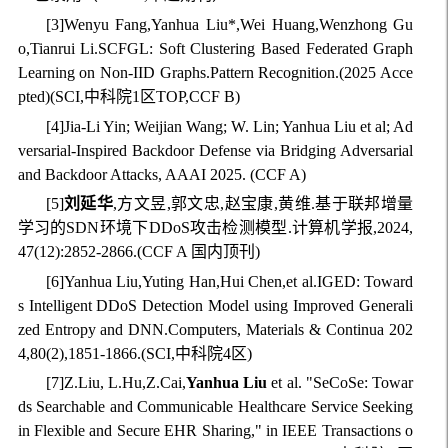
[3]Wenyu Fang,Yanhua Liu*,Wei Huang,Wenzhong Gu
o,Tianrui Li.SCFGL: Soft Clustering Based Federated Graph
Learning on Non-IID Graphs.Pattern Recognition.(2025 Acce
pted)(SCI,中科院1区TOP,CCF B)
[4]Jia-Li Yin; Weijian Wang; W. Lin; Yanhua Liu et al; Ad
versarial-Inspired Backdoor Defense via Bridging Adversarial
and Backdoor Attacks, AAAI 2025. (CCF A)
[5]
刘延华
,方文昱,郭文忠,赵宝康,黄维.基于联邦增量
学习的SDN环境下DDoS攻击检测模型.计算机学报,2024,
47(12):2852-2866.(CCF A 国内顶刊)
[6]Yanhua Liu,Yuting Han,Hui Chen,et al.IGED: Toward
s Intelligent DDoS Detection Model using Improved Generali
zed Entropy and DNN.Computers, Materials & Continua 202
4,80(2),1851-1866.(SCI,中科院4区)
[7]Z.Liu, L.Hu,Z.Cai,
Yanhua Liu
et al. "SeCoSe: Towar
ds Searchable and Communicable Healthcare Service Seeking
in Flexible and Secure EHR Sharing," in IEEE Transactions o