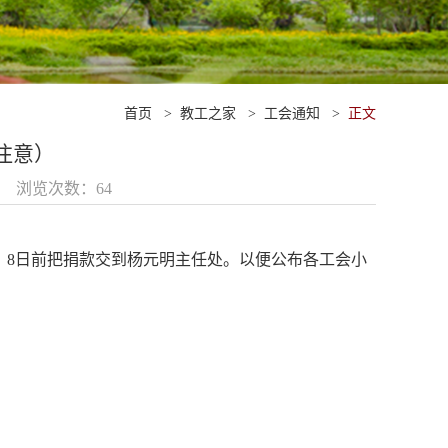
首页
>
教工之家
>
工会通知
>
正文
注意）
28 浏览次数：
64
0。8日前把捐款交到杨元明主任处。以便公布各工会小