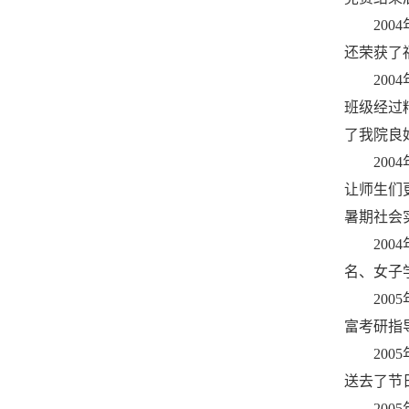
20
还荣获了
20
班级经过
了我院良
20
让师生们
暑期社会
20
名、女子
20
富考研指
20
送去了节
20