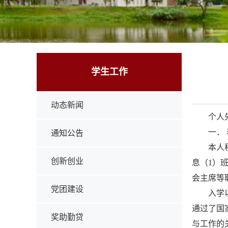
学生工作
动态新闻
个人
一．
通知公告
本人
创新创业
息（1）
会主席等
党团建设
入学
通过了国
奖助勤贷
与工作的