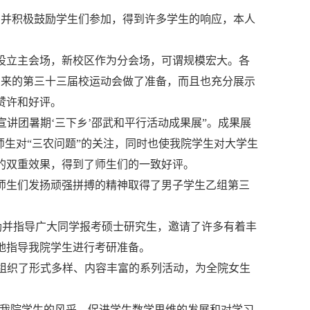
加，并积极鼓励学生们参加，得到许多学生的响应，本人
区设立主会场，新校区作为分会场，可谓规模宏大。各
到来的第三十三届校运动会做了准备，而且也充分展示
赞许和好评。
策宣讲团暑期‘三下乡’邵武和平行活动成果展”。成果展
师生对“三农问题”的关注，同时也使我院学生对大学生
的双重效果，得到了师生们的一致好评。
我院师生们发扬顽强拼搏的精神取得了男子学生乙组第三
，鼓励并指导广大同学报考硕士研究生，邀请了许多有着丰
地指导我院学生进行考研准备。
节”，组织了形式多样、内容丰富的系列活动，为全院女生
展现我院学生的风采，促进学生数学思维的发展和对学习