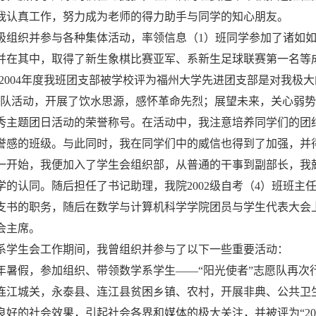
我认真工作，努力成为老师的得力助手与同学的知心朋友。
极组织并参与各种集体活动，率领信息（1）班同学参加了诸如
并在其中，取得了新生象棋比赛亚军、系新生足球联赛第一名等
03-2004年度我班团支部被学校评为福州大学先进团支部是对我极
团队活动，开展了饮水思源，感怀革命先烈；展望未来，关心弱势
秀主题团日活动的荣誉称号。在活动中，我注意培养同学们的团
誉感的班级。与此同时，我在同学们中的威信也得到了加强，并
一开始，我便加入了学生会组织部，从普通的干事到副部长，我
学的认同。随后担任了书记助理，我院2002级自考（4）班班
支书的职务，随后在数学与计算机科学学院团员与学生代表大会
会主席。
系学生会工作期间，我曾组织并参与了以下一些重要活动：
03年暑假，参加组织、带领数学系学生――“阳光使者”志愿队再
连江城关，永泰县、连江县贫困乡镇、农村，开展非典、公共卫
良好的社会效果，引起社会各界和媒体的极大关注，并被评为“2