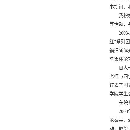
书期间，
我积
等活动，
20
红”系列
福建省优
与集体荣
自大
老师与同
辞去了团
学院学生
在院
20
永泰县、
动，取得