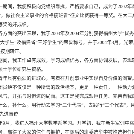
一期间，我便积极向党组织靠拢，严格要求自己，成为了2002
大’，做社会主义事业的合格接班者”征文比赛获得一等奖。在大二
等奖的好成绩。
各方面的突出表现，我于2003年及2004年分别获得福州大学“优秀
佳大学生”及福建省“三好学生”的荣誉称号，并于2004年3月，光
人按期转正。
期间，我工作卓有成效，学习成绩优秀，各方面协调发展，表现较
硕士学位研究生资格。
青年具有强烈的进取心，有着在开创事业中实现自身价值的渴望。
团员绝不仅仅是一种所谓的政治标签，更是一种责任，一种动力
风气，开拓与时俱进的局面。这正是我完成艰巨任务、完善自我
什么，补什么。用行动去学习“三个代表”，去践行“三个代表”，
 先进事迹
02年9月，我进入福州大学数学系学习。开学初，我在新生军训
务，赢得了大家的信任与拥护，在随后的班委选举中被推选担任团