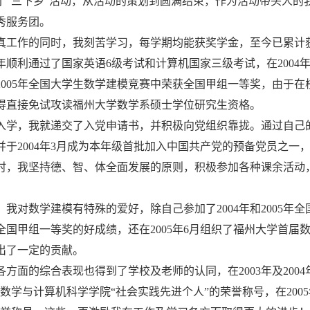
了“三下乡”活动，从活动的策划到圆满结束，作为活动带头人的
秀服务团。
真工作的同时，我刻苦学习，每学期均能获奖学金，至今已累计获
04年顺利通过了国家英语6级考试和计算机国家三级考试，在200
2005年全国大学生数学建模竞赛中荣获全国甲组一等奖，由于在
得直接免试攻读福州大学数学系硕士学位研究生资格。
入学，我就递交了入党申请书，并积极向党组织靠拢。通过自己的努
并于2004年3月成为本年级首批加入中国共产党的预备党员之一，
时，我坚持德、智、体全面发展的原则，积极参加各种课余活动
，我对数学建模有特殊的爱好，除自己参加了2004年和2005
全国甲组一等奖的好成绩，还在2005年6月组织了福州大学首
出了一定的贡献。
各方面的综合表现也得到了学校及老师的认同，在2003年及200
和数学与计算机科学学院“社会实践先进个人”的荣誉称号，在200