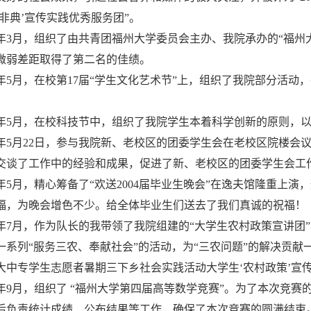
‘非典’宣传实践优秀服务团”。
04年3月，组织了由共青团福州大学委员会主办、我院承办的“福
微弱差距取得了第二名的佳绩。
04年5月，在校第17届“学生文化艺术节”上，组织了我院部分活
04年5月，在校科技节中，组织了我院学生本着科学创新的原则
04年5月22日，参与我院新、老校区的团委学生会在老校区院楼
交谈了工作中的经验和成果，促进了新、老校区的团委学生会工
04年5月，精心筹备了“欢送2004届毕业生晚会”在逸夫馆隆重
福，为晚会增色不少。给全体毕业生们送去了我们真诚的祝福！
04年7月，作为队长的我带领了我院组建的“大学生农村政策宣讲团
一系列“服务三农、奉献社会”的活动，为“三农问题”的解决贡献
大中专学生志愿者暑期三下乡社会实践活动大学生‘农村政策’宣
04年9月，组织了 “福州大学第四届高等数学竞赛”。为了本次
后负责统计成绩、公布结果等工作，确保了本次竞赛的圆满结束