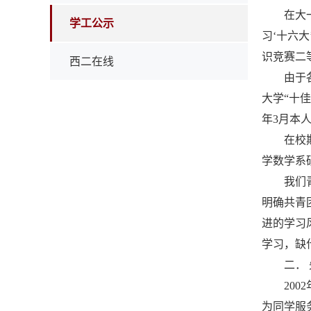
在大
学工公示
习‘十六
识竞赛二
西二在线
由于
大学“十
年3月本
在校
学数学系
我们
明确共青
进的学习
学习，缺
二．
20
为同学服