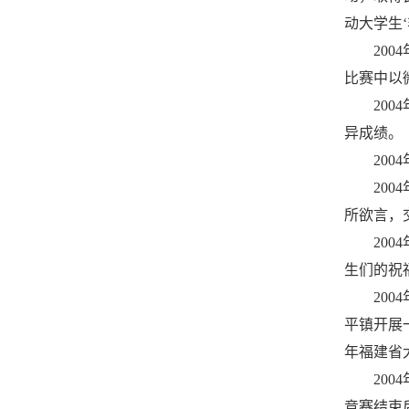
动大学生
20
比赛中以
20
异成绩。
20
20
所欲言，
20
生们的祝
20
平镇开展
年福建省
20
竞赛结束