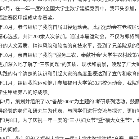
04年9月，在一年一度的全国大学生数学建模竞赛中，我带头参
福建赛区甲组成功参赛奖。
04年10月，参与组织了我院首届田径运动会。此届运动会在老校
精心选拔，共计200余人次参加。通过本届运动会，不仅为即将
好的人文素质，精神风貌和较高的竞技水平，受到了兄弟院系的
04年10月，亲自组织了我院“‘服务三农，奉献社会’大学生农村政
更加深入地了解了“三农问题”的实质、现状和前景，唤起了广大
实践的有个清楚的认识和引起大家的高度重视达到了宣传和教育
04年11月，组织我院运动健儿参加福州大学第33届校运动会，
学生甲组第八的好成绩。
05年3月，策划并组织了以“备战2006”为主题的 考研系列活动
导经验的老师和研究生为代表，与同学们进行交流与探讨，更好
05年3月8日，为了庆祝一年一度的“三·八妇女节”暨“福大女生
日的问候。
05年6月，带头组织了福州大学第一届“大学生数学建模”竞赛，