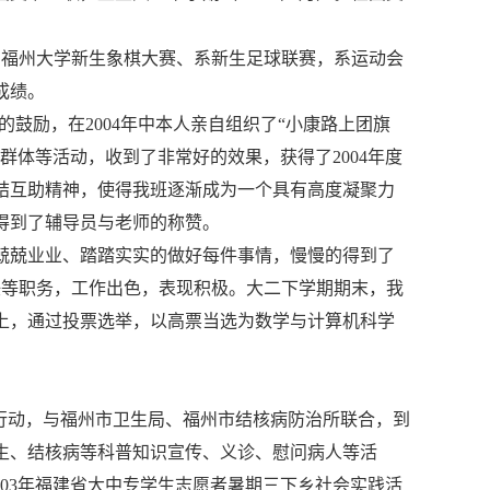
如福州大学新生象棋大赛、系新生足球联赛，系运动会
成绩。
大的鼓励，在2004年中本人亲自组织了“小康路上团旗
群体等活动，收到了非常好的效果，获得了2004年度
结互助精神，使得我班逐渐成为一个具有高度凝聚力
得到了辅导员与老师的称赞。
兢兢业业、踏踏实实的做好每件事情，慢慢的得到了
主任等职务，工作出色，表现积极。大二下学期期末，我
上，通过投票选举，以高票当选为数学与计算机科学
次行动，与福州市卫生局、福州市结核病防治所联合，到
生、结核病等科普知识宣传、义诊、慰问病人等活
003年福建省大中专学生志愿者暑期三下乡社会实践活