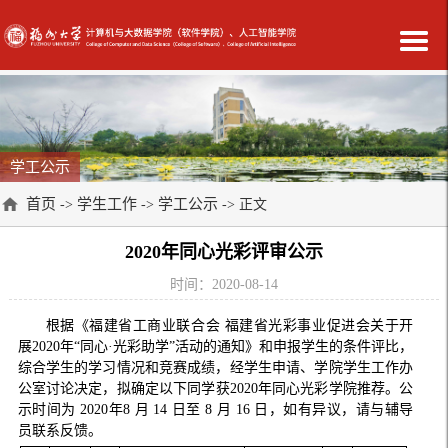
学工公示
首页
学生工作
学工公示
->
->
-> 正文
2020年同心光彩评审公示
时间：2020-08-14
根据
《福建省工商业联合会
福建省光彩事业促进会
关于开
展
2020
年
“
同心
·
光彩助学
”
活动的通知》
和申报学生的条件评比，
综合学生的学习情况和竞赛成绩，经
学生申请、
学院学生工作办
公室讨论决定，拟确定以下同学获
2020
年同心光彩
学院推荐
。公
示时间为
2
020
年
8
月
14
日至
8
月
16
日，如有异议，请与辅导
员联系反馈。