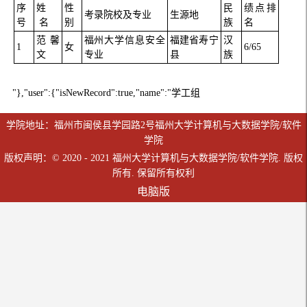
序
姓
性
民
绩点排
考录院校及专业
生源地
号
名
别
族
名
范馨
福州大学信息安全
福建省寿宁
汉
1
女
6/65
文
专业
县
族
"},"user":{"isNewRecord":true,"name":"学工组
学院地址：福州市闽侯县学园路2号福州大学计算机与大数据学院/软件
学院
版权声明：© 2020 - 2021 福州大学计算机与大数据学院/软件学院. 版权
所有. 保留所有权利
电脑版