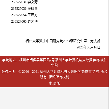
235527031 李文芳
235527036 廖柳燕
235527054 王泽方
235527066 赵艺博
福州大学数字中国研究院2023级研究生第二党支部
2026年05月16日
学院地址：福州市闽侯县学园路2号福州大学计算机与大数据学院/软件
学院
版权声明：© 2020 - 2021 福州大学计算机与大数据学院/软件学院. 版权
所有. 保留所有权利
电脑版