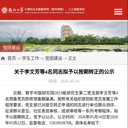
党团建设
首页
学生工作
党团建设
->
->
-> 正文
关于李文芳等4名同志拟予以按期转正的公示
时间：2026-05-16
近期，数字中国研究院2023级研究生第二党支部李文芳等4
名预备党员即将预备期届满。按照有关组织原则和党员发展工作
程序要求，党支部已对提交转正申请的同志进行单位群众测评、
征求群众意见、社区表现审核、成绩审核等一系列考察程序，拟
予以按期转正，现予以公示，公示时间：2026年05月16日至2026
年05月22日，监督电话：15659928708。具体名单如下：