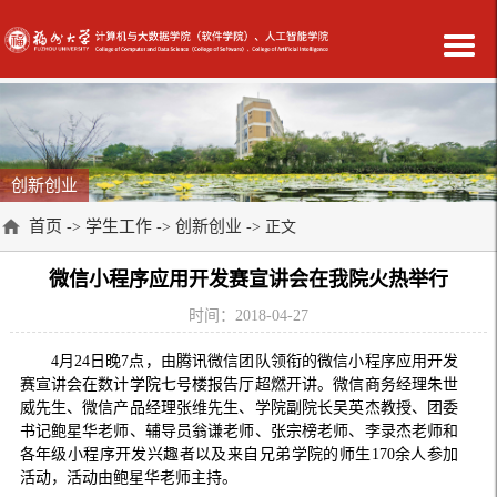
创新创业
首页
学生工作
创新创业
->
->
-> 正文
微信小程序应用开发赛宣讲会在我院火热举行
时间：2018-04-27
4
月
24
日晚
7
点，由腾讯微信团队领衔的微信小程序应用开发
赛宣讲会在数计学院七号楼报告厅超燃开讲。微信商务经理朱世
威先生、微信产品经理张维先生、学院副院长吴英杰教授、团委
书记鲍星华老师、辅导员翁谦老师、张宗榜老师、李录杰老师和
各年级小程序开发兴趣者以及来自兄弟学院的师生
170
余人参加
活动，活动由鲍星华老师主持。