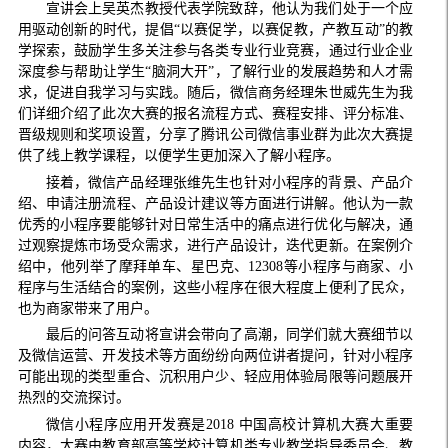
宣讲会上吴英杰教授代表学院致辞，他认为我们处于一个应
用驱动创新的时代，提倡“以赛促学，以赛促教，产教互动”的教
学探索，鼓励学生多关注参与各类专业行业竞赛，通过行业企业
深度参与帮助让学生“脑洞大开”，了解行业的发展趋势和人才需
求，促进自我学习与实践。随后，微信商务经理朱世威先生为我
们详细介绍了此次大赛的报名流程方式、赛程安排、评分标准、
晋级规则和奖项设置，分享了腾讯公司微信事业群为此次大赛提
供了线上教学课程，以便学生更加深入了解小程序。
接着，微信产品经理张维先生也针对小程序的背景、产品介
绍、申请注册流程、产品设计建议等方面进行讲解。他认为一款
优秀的小程序要能够针对日常生活中的痛点进行优化与解决，通
过观察提炼市场受众需求，进行产品设计，迭代更新。在案例介
绍中，他列举了摩拜单车、星巴克、
12308
等小程序与商家、小
程序与生活结合的案例，这些小程序在很大程度上便利了民众，
也为商家带来了用户。
最后的问答互动将宣讲会带向了高潮，同学们就大赛细节以
及微信运营、开发技术等方面纷纷向两位讲者提问，针对小程序
可能出现的类型重合、沉积用户少、轻应用体验局限等问题展开
热烈的交流探讨。
微信小程序应用开发赛是
2018
中国高校计算机大赛大重要
内容，大赛由教育部高等学校计算机类专业教学指导委员会、教