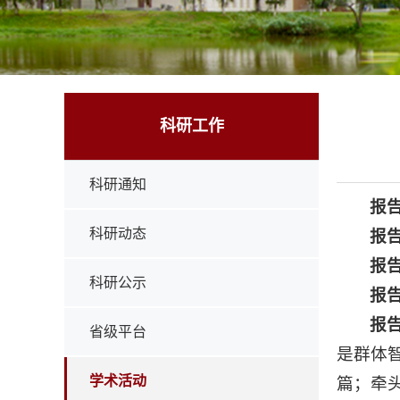
科研工作
科研通知
报
科研动态
报
报
科研公示
报
报
省级平台
是群体智
学术活动
篇；牵