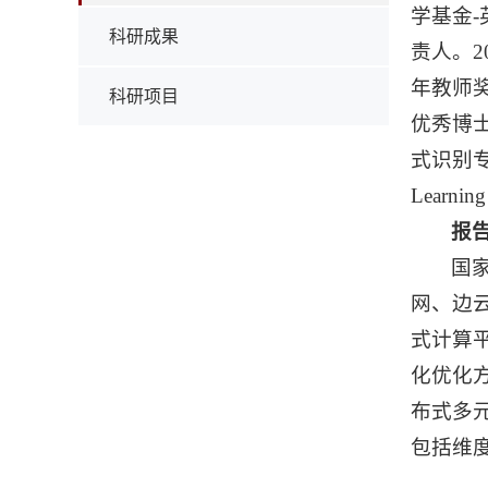
学基金
科研成果
责人。2
年教师奖
科研项目
优秀博士
式识别专业
Learnin
报
国
网、边
式计算
化优化
布式多
包括维