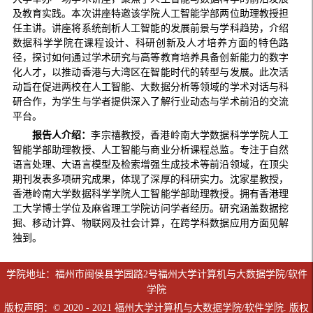
及教育实践。本次讲座特邀该学院人工智能学部两位助理教授担
任主讲。讲座将系统剖析人工智能的发展前景与学科趋势，介绍
数据科学学院在课程设计、科研创新及人才培养方面的特色路
径，探讨如何通过学术研究与高等教育培养具备创新能力的数字
化人才，以推动香港与大湾区在智能时代的转型与发展。此次活
动旨在促进两校在人工智能、大数据分析等领域的学术对话与科
研合作，为学生与学者提供深入了解行业动态与学术前沿的交流
平台。
报告人介绍：
李宗禧教授，香港岭南大学数据科学学院人工
智能学部助理教授、人工智能与商业分析课程总监。专注于自然
语言处理、大语言模型及检索增强生成技术等前沿领域，在顶尖
期刊发表多项研究成果，体现了深厚的科研实力。沈家星教授，
香港岭南大学数据科学学院人工智能学部助理教授。拥有香港理
工大学博士学位及麻省理工学院访问学者经历。研究涵盖数据挖
掘、移动计算、物联网及社会计算，在跨学科数据应用方面见解
独到。
学院地址：福州市闽侯县学园路2号福州大学计算机与大数据学院/软件
学院
版权声明：© 2020 - 2021 福州大学计算机与大数据学院/软件学院. 版权