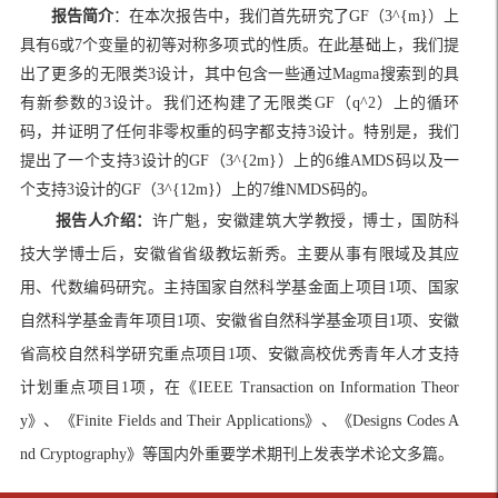
报告简介
：
在本次报告中，我们首先研究了
GF
（
3^{m}
）上
具有
6
或
7
个变量的初等对称多项式的性质。在此基础上，我们提
出了更多的无限类
3
设计，其中包含一些通过
Magma
搜索到的具
有新参数的
3
设计。我们还构建了无限类
GF
（
q^2
）上的循环
码，并证明了任何非零权重的码字都支持
3
设计。特别是，我们
提出了一个支持
3
设计的
GF
（
3^{2m}
）上的
6
维
AMDS
码以及一
个支持
3
设计的
GF
（
3^{12m}
）上的
7
维
NMDS
码的。
报告人介绍：
许广魁，安徽建筑大学教授，博士，国防科
技大学博士后，安徽省省级教坛新秀。主要从事有限域及其应
用、代数编码研究。主持国家自然科学基金面上项目
1
项、国家
自然科学基金青年项目
1
项、安徽省自然科学基金项目
1
项、安徽
省高校自然科学研究重点项目
1
项、安徽高校优秀青年人才支持
计划重点项目
1
项，在《
IEEE Transaction on Information Theor
y
》、《
Finite Fields and Their Applications
》、《
Designs Codes A
nd Cryptography
》等国内外重要学术期刊上发表学术论文多篇。