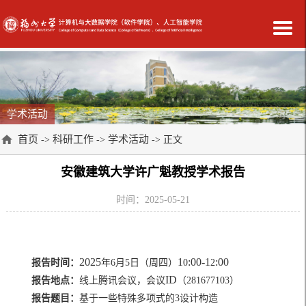
学术活动
首页
科研工作
学术活动
->
->
-> 正文
安徽建筑大学许广魁教授学术报告
时间：2025-05-21
2025
1
:00-1
:00
报告时间：
年
6
月
5
日（周
四
）
0
2
ID
报告地点：
线上腾讯会议，会议
（
281677103
）
报告题目：
基于一些特殊多项式的
3
设计构造