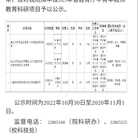
2023
教育科研项目予以公示。
公示时间为
2022
年
10
月
30
日至
2020
年
11
月
1
日。
监督电话：
（院科研办）、
22865160
22865525
（校科技处）