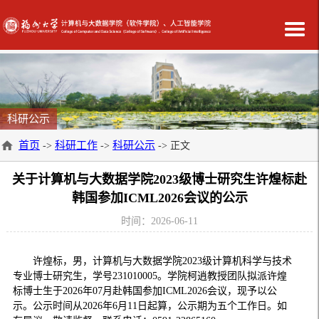
科研公示
首页
科研工作
科研公示
->
->
-> 正文
关于计算机与大数据学院2023级博士研究生许煌标赴
韩国参加ICML2026会议的公示
时间：2026-06-11
许煌标，男，计算机与大数据学院
2023
级计算机科学与技术
专业博士研究生，学号
231010005
。学院柯逍教授团队拟派许煌
标博士生于
2026
年
07
月赴韩国参加
ICML2026
会议，现予以公
示。公示时间从
2026
年
6
月
11
日起算，公示期为五个工作日。如