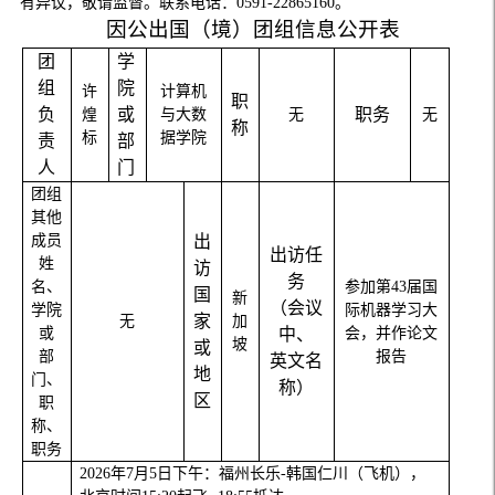
有异议，敬请监督。联系电话：
0591-22865160
。
因公出国（境）团组信息公开表
团
学
组
院
许
计算机
职
负
或
职务
煌
与大数
无
无
称
标
据学院
责
部
人
门
团组
其他
成员
出
出访任
姓
访
务
名、
参加第
43
届国
国
新
（会议
学院
际机器学习大
家
无
加
或
中、
会，并作论文
坡
或
部
报告
英文名
地
门、
称）
区
职
称、
职务
2026
年
7
月
5
日下午：福州长乐
-
韩国仁川（飞机），