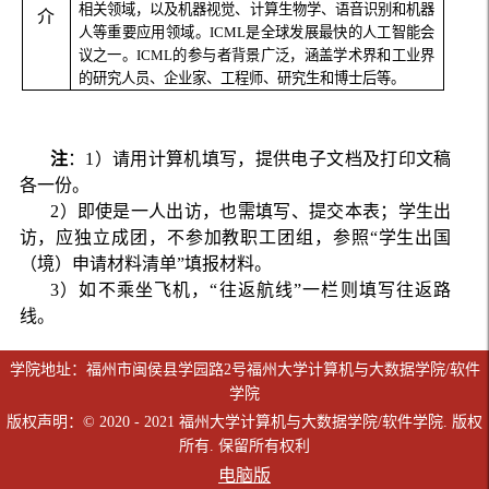
相关领域，以及机器视觉、计算生物学、语音识别和机器
介
人等重要应
用领域。
ICML
是全球发展最快的人工智能会
议之一。
ICML
的参与者背景广泛，涵盖学术界和工业界
的研究人员、企业家、工程师、研究生和博士后等。
注
：
1
）请用计算机填写，提供电子文档及打印文稿
各一份。
2
）即使是一人出访，也需填写、提交本表；学生出
访，应独立成团，不参加教职工团组，参照“学生出国
（境）申请材料清单”填报材料。
3
）如不乘坐飞机，“
往返航线”一栏则填写往返路
线。
学院地址：福州市闽侯县学园路2号福州大学计算机与大数据学院/软件
学院
版权声明：© 2020 - 2021 福州大学计算机与大数据学院/软件学院. 版权
所有. 保留所有权利
电脑版