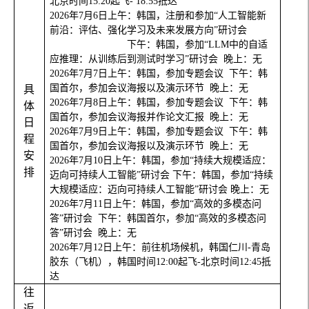
北京时间
15:20
起飞
- 18:55
抵达
2026
年
7
月
6
日上午：韩国，注册和参加“人工智能新
前沿：评估、强化学习及未来发展方向”研讨会
下午：韩国，参加“
LLM
中的自适
应推理：从训练后到测试时学习”研讨会
晚上：无
2026
年
7
月
7
日上午：韩国，参加专题会议
下午：韩
国首尔，参加会议海报以及演示环节
晚上：无
具
2026
年
7
月
8
日上午：韩国，参加专题会议
下午：韩
体
国首尔，参加会议海报并作论文汇报
晚上：无
日
2026
年
7
月
9
日上午：韩国，参加专题会议
下午：韩
程
国首尔，参加会议海报以及演示环节
晚上：无
安
2026
年
7
月
10
日上午：韩国，参加“持续大规模适应：
排
迈向可持续人工智能”研讨会
下午：韩国，参加“持续
大规模适应：迈向可持续人工智能”研讨会
晚上：无
2026
年
7
月
11
日上午：韩国，参加“高效的多模态问
答”研讨会
下午：韩国首尔，参加“高效的多模态问
答”研讨会
晚上：无
2026
年
7
月
12
日上午：前往机场候机，韩国仁川
-
青岛
胶东（飞机），韩国时间
12:00
起飞
-
北京时间
12:45
抵
达
往
返