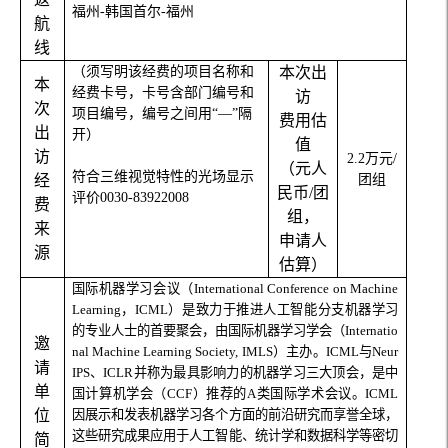
福州
-
韩国首尔
-
福州
航
线
（须写明该经费的项目名称和
本次出
本
经费卡号，卡号含部门编号和
访
次
项目编号，编号之间用“
—
”隔
费用估
出
开）
值
访
2.2
万元
/
（元人
符合三维视觉特性的光场显示
经
团组
民币
/
团
评价
0030-83922008
费
组，
来
申请人
源
估算）
国际机器学习会议（
International Conference on Machine
Learning
，
ICML
）是致力于推进人工智能分支机器学习
的专业人士的首要聚会，由国际机器学习学会（
Internatio
邀
nal Machine Learning Society, IMLS
）主办。
ICML
与
Neur
请
IPS
、
ICLR
并称为最具影响力的机器学习三大顶会，是中
单
国计算机学会（
CCF
）推荐的
A
类国际学术会议。
ICML
位
因展示和发表机器学习各个方面的前沿研究而享誉全球，
这些研究成果应用于人工智能、统计学和数据科学等密切
简