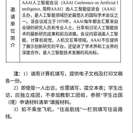
AAAI
人工智能会议（
AAAI Conference on Artificial I
ntelligence,
简称
AAAI
）由人工智能促进会（
AAAI
）
邀
主办，是人工智能领域历史最悠久的国际学术会议之
请
一。该会议成立于
1979
年，
AAAI
每年都会汇聚来自
单
全球的研究人员和专业人士，分享和讨论人工智能技
位
术的最新研究成果和前沿进展。会议内容涵盖人工智
简
能、计算机视觉、人机交互等领域。
AAAI
不仅提供
介
了展示创新研究的平台，还促进了学术界和工业界的
深度合作，是人工智能技术发展的风向标。
注
：
1
）请用计算机填写，提供电子文档及打印文稿
各一份。
2
）即使是一人出访，也需填写、提交本表；学生出
访，应独立成团，不参加教职工团组，参照“学生出国
（境）申请材料清单”填报材料。
3
）如不乘坐飞机，“
往返航线”一栏则填写往返路
线。