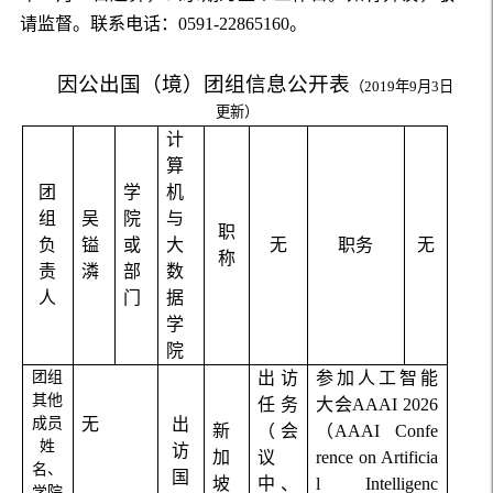
请监督。联系电话：
0591-22865160
。
因公出国（境）团组信息公开表
（
2019
年
9
月
3
日
更新）
计
算
团
学
机
组
吴
院
与
职
负
镒
或
大
无
职务
无
称
责
潾
部
数
人
门
据
学
院
团组
出访
参加人工智能
其他
任务
大会
AAAI 2026
成员
无
出
新
（会
（
AAAI Confe
姓
访
加
议
rence on Artificia
名、
国
坡
中、
l Intelligenc
学院