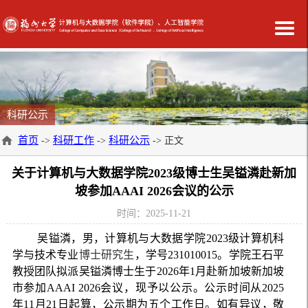
科研公示
首页
科研工作
科研公示
->
->
-> 正文
关于计算机与大数据学院2023级博士生吴镒潾赴新加
坡参加AAAI 2026会议的公示
时间：2025-11-21
吴
镒
潾，男，计算机与大数据学院
2023
级计算机科
学与技术专业
博士研究生
，学号
231010015
。学院王石平
教授团队拟派吴镒潾博士生于
2026
年
1
月赴新加坡新加坡
市参加
AAAI 2026
会议，现予以公示。公示时间从
2025
年
11
月
21
日起算，公示期为五个工作日。如有异议，敬