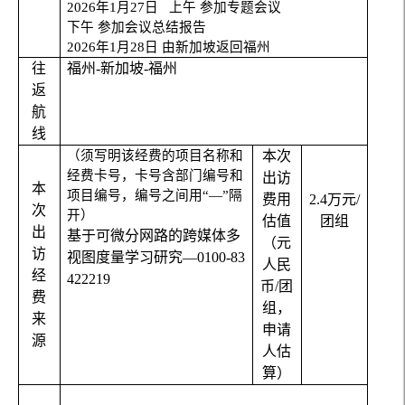
2026
年
1
月
27
日
上午
参加专题会议
下午
参加会议总结报告
2026
年
1
月
28
日
由新加坡返回福州
往
福州
-
新加坡
-
福州
返
航
线
（须写明该经费的项目名称和
本次
经费卡号，卡号含部门编号和
出访
本
项目编号，编号之间用“
—
”隔
费用
2.4
万元
/
次
开）
估值
团组
出
基于可微分网路的跨媒体多
（元
访
视图度量学习研究—
0100-83
人民
经
422219
币
/
团
费
组，
来
申请
源
人估
算）