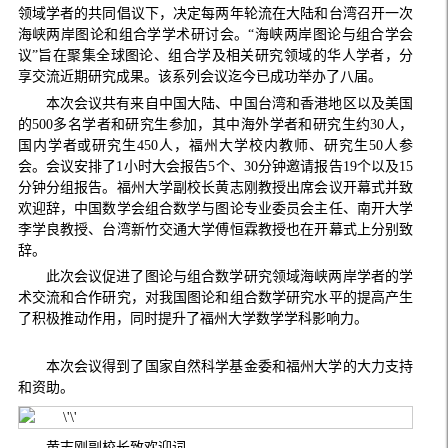
领域学者的共同倡议下，决定每两年轮流在大陆和台湾召开一次
海峡两岸图论和组合学学术研讨会。“海峡两岸图论与组合学会
议”旨在聚集全球图论、组合学及相关研究领域的华人学者，分
享交流近期研究成果。该系列会议迄今已成功举办了八届。
本次会议共有来自中国大陆、中国台湾和香港地区以及美国
的
500
多名学者和研究生参加，其中海外学者和研究生约
3
0
人，
国内学者或研究生
45
0
人，福州大学校内教师、研究生
50
人参
会。会议安排了
1
小时大会报告
5
个、
30
分钟邀请报告
19
个以及
15
分钟分组报告。福州大学副校长黄志刚教授出席会议开幕式并致
欢迎辞，中国数学会组合数学与图论专业委员会主任、南开大学
李学良教授、台湾新竹交通大学傅恒霖教授也在开幕式上分别致
辞。
此次会议促进了图论与组合数学研究领域海峡两岸学者的学
术交流和合作研究，对我国图论和组合数学研究水平的提高产生
了积极推动作用，同时提升了福州大学数学学科影响力。
本次会议得到了国家自然科学基金委和福州大学的大力支持
和资助。
黄志刚副校长致欢迎词