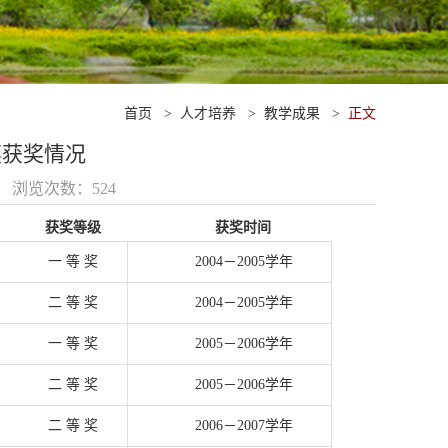
首页
>
人才培养
>
教学成果
>
正文
奖获奖情况
13 浏览次数：
524
获奖等级
获奖时间
一 等 奖
2004－2005学年
二 等 奖
2004－2005学年
一 等 奖
2005－2006学年
二 等 奖
2005－2006学年
二 等 奖
2006－2007学年