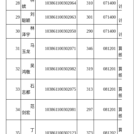
林
统
28
103861100302064
310
071400
嫔
计学
刘
统
29
103861100302063
301
071400
聪颖
计学
林
统
30
103861100302050
290
071400
泽宇
计学
计
马
31
103861100302071
346
081201
算机系
玉龙
统结构
计
吴
32
103861100302082
319
081201
算机系
鸿敬
统结构
计
石
33
103861100302075
313
081201
算机系
志都
统结构
计
范
34
103861100302081
297
081201
算机系
剑宏
统结构
计
丁
算机软
35
103861100302123
373
081202