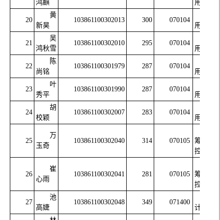
鸿麒
用数学
黄
应
20
103861100302013
300
070104
新昊
用数学
吴
应
21
103861100302010
295
070104
鸿秋雪
用数学
陈
应
22
103861100301979
287
070104
尚铭
用数学
叶
应
23
103861100301990
287
070104
秀平
用数学
胡
应
24
103861100302007
283
070104
校颖
用数学
运
万
25
103861100302040
314
070105
筹学与
玉奇
控制论
运
崔
26
103861100302041
281
070105
筹学与
心雨
控制论
池
统
27
103861100302048
349
071400
高婕
计学