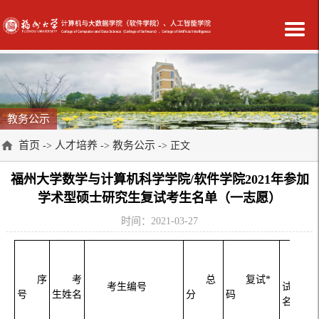
教务公示
首页
人才培养
教务公示
->
->
-> 正文
福州大学数学与计算机科学学院/软件学院2021年参加
学术型硕士研究生复试考生名单（一志愿）
时间：2021-03-27
复
序
考
总
复试*
考生编号
试专业
号
生姓名
分
码
名称