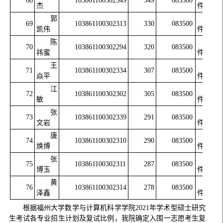
68
103861100302349
349
083500
杰
件工程
郭
软
69
103861100302313
330
083500
凯伟
件工程
陈
软
70
103861100302294
320
083500
祎蜜
件工程
王
软
71
103861100302334
307
083500
焱平
件工程
江
软
72
103861100302302
305
083500
敏
件工程
张
软
73
103861100302339
291
083500
文岩
件工程
唐
软
74
103861100302310
290
083500
焕博
件工程
张
软
75
103861100302311
287
083500
博玉
件工程
黄
软
76
103861100302314
278
083500
泽鑫
件工程
根据福州大学数学与计算机科学学院2021年学术型硕士研究
生考试各专业招生计划及复试比例，我院确定入围一志愿考生复