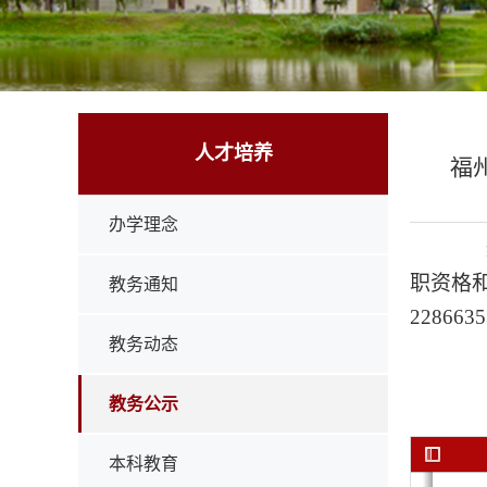
人才培养
福
办学理念
经
职资格
教务通知
228663
教务动态
教务公示
本科教育