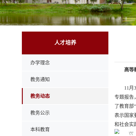
人才培养
办学理念
高等
教务通知
11
月
教务动态
专题报告
了教育部
教务公示
表示国家
和社会实
本科教育