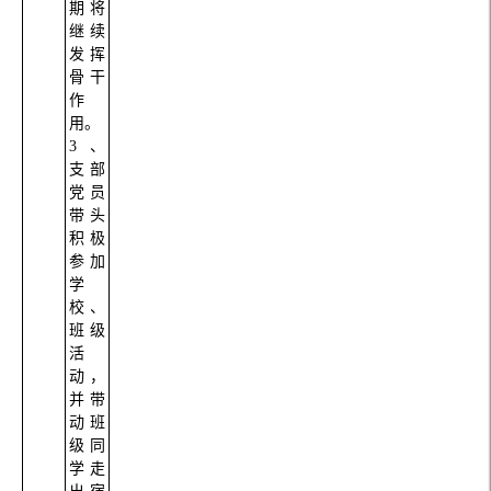
期将
继续
发挥
骨干
作
用。
3、
支部
党员
带头
积极
参加
学
校、
班级
活
动，
并带
动班
级同
学走