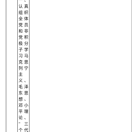
一、
认真
组织
全体
党员
和非
党积
极分
子学
习马
克思
列宁
主
义、
毛泽
东思
想、
邓小
平理
论、
“三
个代