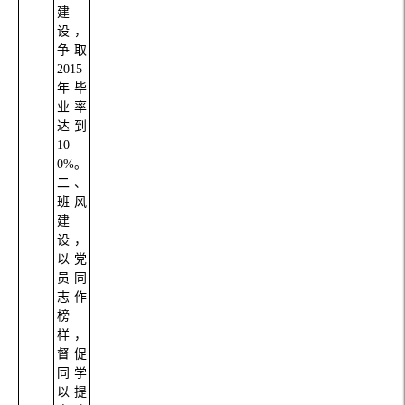
建
设，
争取
2015
年毕
业率
达到
10
0%。
二、
班风
建
设，
以党
员同
志作
榜
样，
督促
同学
以提