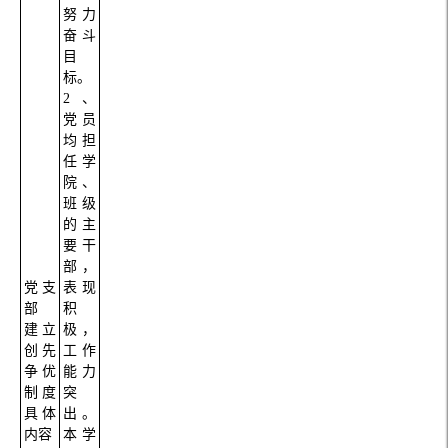
努力
奋斗
目
标。
2、
党员
均担
任学
院、
班级
的主
要干
部，
党支
表现
部
积
建立
极，
创先
工作
争优
能力
制度
突
具体
出。
内容
本学