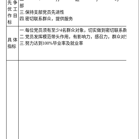
先争
优工
三.保持支部党员先进性
作目
四.密切联系群众，提供服务
标
一.每位党员须有至少4名群众对象，切实做到密切联系群众。
二.党员发挥模范带头作用，有影响力，感召力，群众对党员的
具体
三.努力达到100%毕业率及就业率
指标