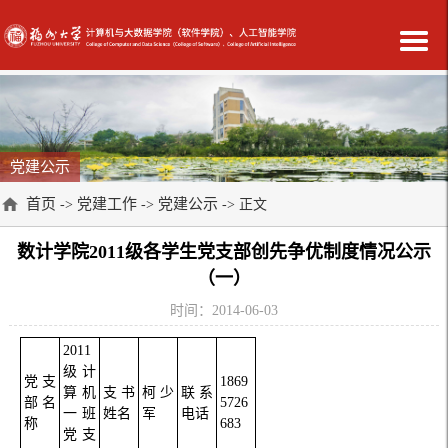
党建公示
首页
党建工作
党建公示
->
->
-> 正文
数计学院2011级各学生党支部创先争优制度情况公示
（一）
时间：2014-06-03
2011
级计
党支
1869
算机
支书
柯少
联系
部名
5726
一班
姓名
军
电话
称
683
党支