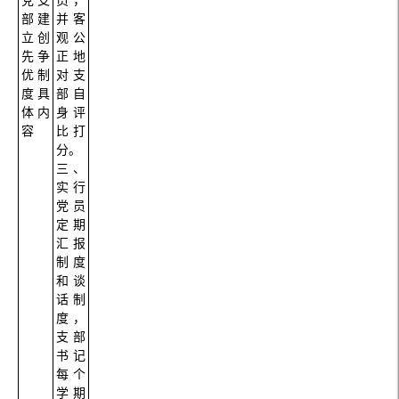
党支
员，
部建
并客
立创
观公
先争
正地
优制
对支
度具
部自
体内
身评
容
比打
分。
三、
实行
党员
定期
汇报
制度
和谈
话制
度，
支部
书记
每个
学期