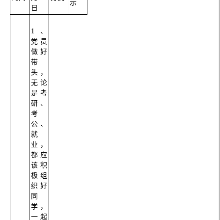
示
日
1、
党员
做好
带
头，
无论
是考
研、
考
公、
就
业，
都应
该积
极组
织好
同
学，
一起