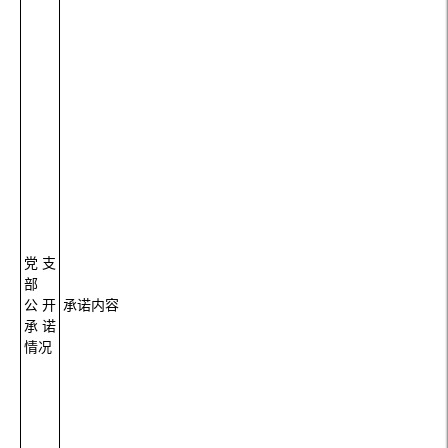
党支
部
公开
承诺内容
承诺
情况