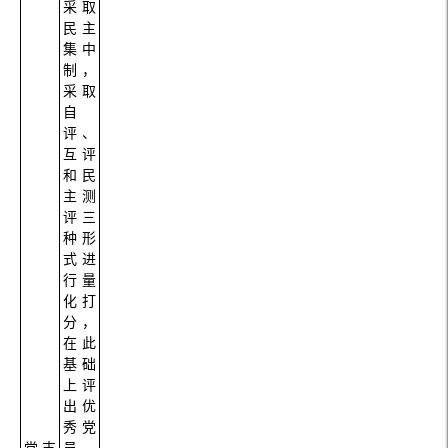
采取
民主
集中
制，
采取
自
评、
互评
和民
主测
评三
种形
式进
行量
化打
分，
在此
基础
上评
出优
秀党