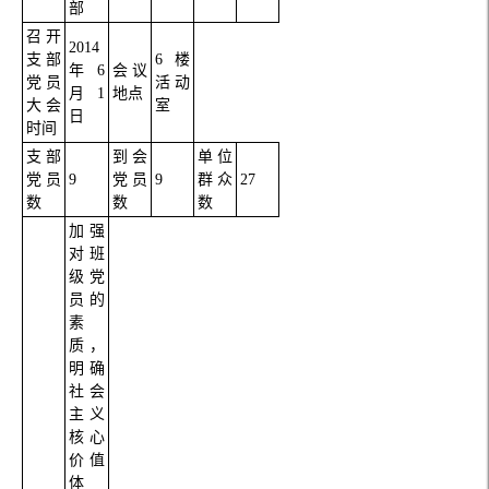
部
召开
2014
支部
6楼
年6
会议
党员
活动
月1
地点
大会
室
日
时间
支部
到会
单位
党员
9
党员
9
群众
27
数
数
数
加强
对班
级党
员的
素
质，
明确
社会
主义
核心
价值
体