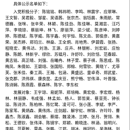
具体公示名单如下：
入党积极分子：陈铭铭、韩祎明、李鸣、林震宇、应翠琳、
王文智、吴君毅、邹星、吴语茜、张宗杰、翁钰晨、朱雨航、常
德巍、张咪、张辛荣、林颖、陈佳劲、陈佳琳、莫湘芸、汪巧
萍、李晓琼、蔡丽坤、林飞、廖丽萍、梁少斌、陈彦坤、刘婷
婷、陈德斌、陈学威、陈宇鑫、何宇恒、陈文垚、郭俊彦、黄嘉
荣、吴杰婷、郑钧兰、林燊、王全炯、肖地秀、伊碧霞、张扬、
程晓宏、黄伟达、刘浩、王源、庄卉、林银彬、刘宏岩、庄怡
静、陈朗、林新宇、缪欣、苏韫月、许舒玲、刘欣恬、范春超、
黄志铭、高芷晴、刘强、岳曦冉、林子萱、蔡子祺、陈思成、陈
梅凤、朱倩如、王碧翊、张国阳、郑榕、何雪钦、黄晓丫、尤菲
芙、张禾佳、秦工高、王瀚、包涵、黄盛远、童卓奇、郑武星、
张克郡、洪伟祺、康良昆、孟庆豆、熊宁畅、甘伟泽、叶晋强、
陈诗娴、陈燕霞、蔡森林、陈宇、李东权
发展对象：王宇琼、易妮萍、郑培梅、黄宏俊、李宏煜、杨
林、林丽静、韦成强、林孟如、杨人、郭哲昊、蔡亚亮、钟长
溢、陈诗洪、陈柏林、陈忆鹭、凌可可、张小莲、李斌、李严、
陈家苇、黄炳森、黄伟炜、庄剑超、解宇虹、林锦、许玲玲、曹
鑫杰、陈淑鑫、胡会敏、蔡熠、魏凌涛、兰婷、张月、贺翎、朱
松、王德钦、张伟泽、陈镜宇、郑颖、赖晓连、林涵、翁明兴、
李超、范夏敏、雷晶、张鹏、江郑、胡冰、林冠妙、吴海林、刘